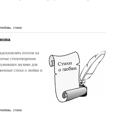
любовь
,
стихи
якова
вдохновлять поэтов на
нитые стихотворения
луживших музами для
венные стихи о любви и
любовь
,
стихи