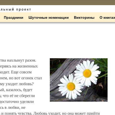
Праздники
Шуточные номинации
Викторины
О книга
ства нахлынут разом.
теряясь на жизненных
уходит. Еще совсем
нем, но вот огонек стал
чему уходит любовь?
й, казалось, будет
 что её не сберегли
достаточно уделяли
сь в любви, не
 и понять чувства. Любовь уходит, но она может прийти