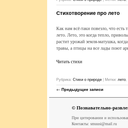
Стихотворение про лето
Как нам всё-таки повезло, что есть т
лето. Лето, это когда тепло, привол
растит урожай земля-матушка, когд
травы, а птицы на все лады поют а
Читать стихи
Рубрика:
Стихи о природе
|
Метки:
лето
,
Навигация по записям
←
Предыдущие записи
© Познавательно-развле
При цитировании и использов
Контакты: smuusi@mail.ru