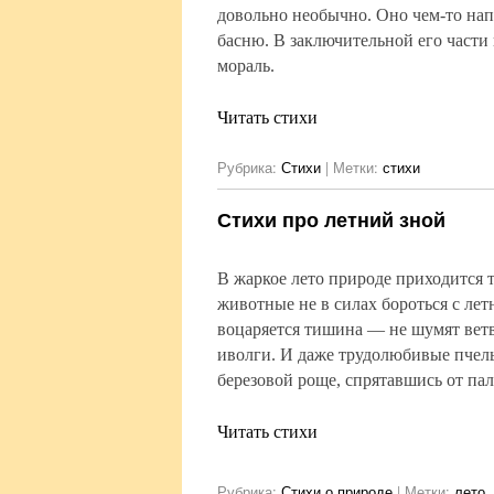
довольно необычно. Оно чем-то на
басню. В заключительной его части
мораль.
Читать стихи
Рубрика:
Стихи
|
Метки:
стихи
Стихи про летний зной
В жаркое лето природе приходится т
животные не в силах бороться с ле
воцаряется тишина — не шумят ветв
иволги. И даже трудолюбивые пчел
березовой роще, спрятавшись от па
Читать стихи
Рубрика:
Стихи о природе
|
Метки:
лето
,