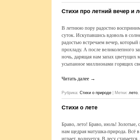
Стихи про летний вечер и 
В летнюю пору радостно восприним
суток. Искупавшись вдоволь в солн
радостью встречаем вечер, который
прохладу. А после великолепного за
ночь, дарящая нам запах цветущих 
усыпанное миллионами горящих све
Читать далее
→
Рубрика:
Стихи о природе
|
Метки:
лето
,
Стихи о лете
Браво, лето! Браво, июль! Золотые,
нам щедрая матушка-природа. Всё в
играет, волнуется. В лесу старается