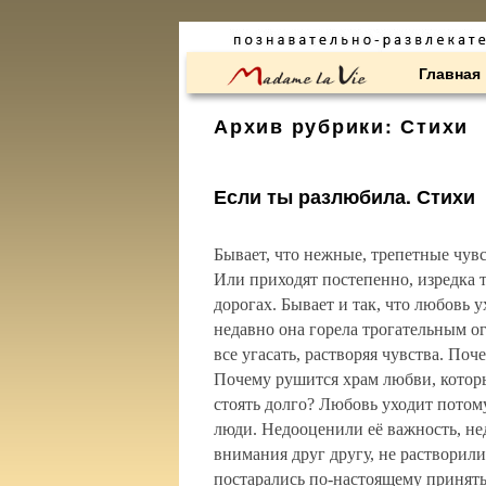
Перейти к основному содержимому
Перейти к дополнительному содержимому
Главная
Архив рубрики:
Стихи
Если ты разлюбила. Стихи
Бывает, что нежные, трепетные чув
Или приходят постепенно, изредка 
дорогах. Бывает и так, что любовь 
недавно она горела трогательным ог
все угасать, растворяя чувства. По
Почему рушится храм любви, которы
стоять долго? Любовь уходит потому,
люди. Недооценили её важность, не
внимания друг другу, не растворили
постарались по-настоящему принять