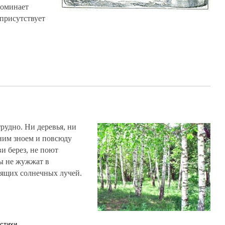
поминает
 присутствует
рудно. Ни деревья, ни
тним зноем и повсюду
и берез, не поют
ы не жужжат в
лящих солнечных лучей.
стихи