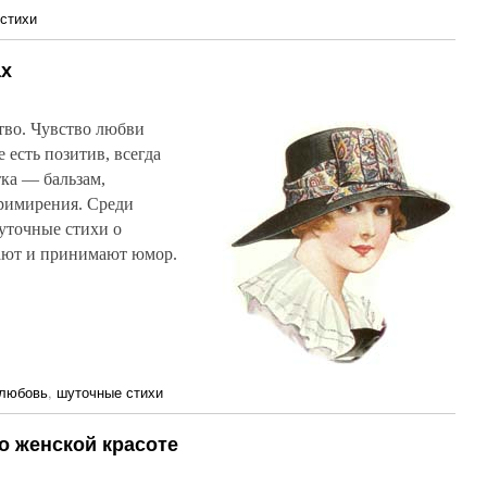
стихи
ах
ство. Чувство любви
е есть позитив, всегда
тка — бальзам,
примирения. Среди
уточные стихи о
ают и принимают юмор.
любовь
,
шуточные стихи
о женской красоте