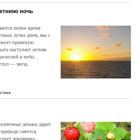
летнюю ночь
ается любое время
ечных лучах днем, мы с
 несет приятную
ката наступает летняя
магнолий и небо,
тил — звезд.
стихи
 солнечные деньки дарит
 природе смеется,
, спеет земляника…