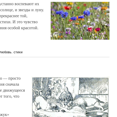
устанно воспевают их
 солнце, и звезды и луну.
прекраснее той,
 стихи. И это чувство
ния особой красотой.
любовь
,
стихи
то — просто
ия сначала
ое движущееся
т того, что
 жук»