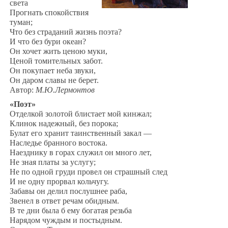
света
Прогнать спокойствия
туман;
Что без страданий жизнь поэта?
И что без бури океан?
Он хочет жить ценою муки,
Ценой томительных забот.
Он покупает неба звуки,
Он даром славы не берет.
Автор:
М.Ю.Лермонтов
«Поэт»
Отделкой золотой блистает мой кинжал;
Клинок надежный, без порока;
Булат его хранит таинственный закал —
Наследье бранного востока.
Наезднику в горах служил он много лет,
Не зная платы за услугу;
Не по одной груди провел он страшный след
И не одну прорвал кольчугу.
Забавы он делил послушнее раба,
Звенел в ответ речам обидным.
В те дни была б ему богатая резьба
Нарядом чуждым и постыдным.