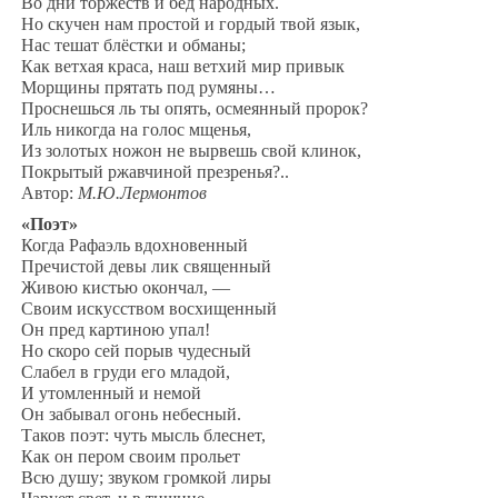
Во дни торжеств и бед народных.
Но скучен нам простой и гордый твой язык,
Нас тешат блёстки и обманы;
Как ветхая краса, наш ветхий мир привык
Морщины прятать под румяны…
Проснешься ль ты опять, осмеянный пророк?
Иль никогда на голос мщенья,
Из золотых ножон не вырвешь свой клинок,
Покрытый ржавчиной презренья?..
Автор:
М.Ю.Лермонтов
«Поэт»
Когда Рафаэль вдохновенный
Пречистой девы лик священный
Живою кистью окончал, —
Своим искусством восхищенный
Он пред картиною упал!
Но скоро сей порыв чудесный
Слабел в груди его младой,
И утомленный и немой
Он забывал огонь небесный.
Таков поэт: чуть мысль блеснет,
Как он пером своим прольет
Всю душу; звуком громкой лиры