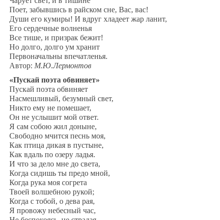
Чарует свет, и в тишине
Поет, забывшись в райском сне, Вас, вас!
Души его кумиры! И вдруг хладеет жар ланит,
Его сердечные волненья
Все тише, и призрак бежит!
Но долго, долго ум хранит
Первоначальны впечатленья.
Автор:
М.Ю.Лермонтов
«Пускай поэта обвиняет»
Пускай поэта обвиняет
Насмешливый, безумный свет,
Никто ему не помешает,
Он не услышит мой ответ.
Я сам собою жил доныне,
Свободно мчится песнь моя,
Как птица дикая в пустыне,
Как вдаль по озеру ладья.
И что за дело мне до света,
Когда сидишь ты предо мной,
Когда рука моя согрета
Твоей волшебною рукой;
Когда с тобой, о дева рая,
Я провожу небесный час,
Не беспокоясь, не страдая,