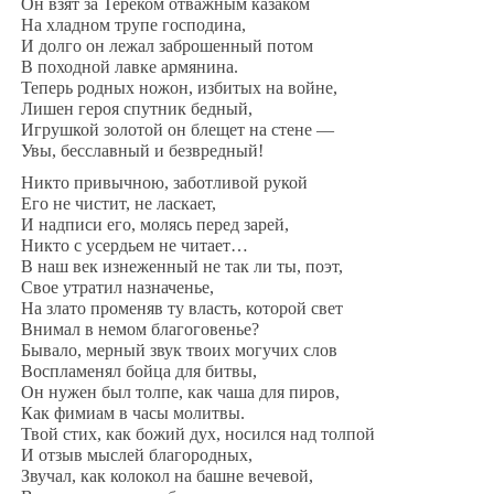
Он взят за Тереком отважным казаком
На хладном трупе господина,
И долго он лежал заброшенный потом
В походной лавке армянина.
Теперь родных ножон, избитых на войне,
Лишен героя спутник бедный,
Игрушкой золотой он блещет на стене —
Увы, бесславный и безвредный!
Никто привычною, заботливой рукой
Его не чистит, не ласкает,
И надписи его, молясь перед зарей,
Никто с усердьем не читает…
В наш век изнеженный не так ли ты, поэт,
Свое утратил назначенье,
На злато променяв ту власть, которой свет
Внимал в немом благоговенье?
Бывало, мерный звук твоих могучих слов
Воспламенял бойца для битвы,
Он нужен был толпе, как чаша для пиров,
Как фимиам в часы молитвы.
Твой стих, как божий дух, носился над толпой
И отзыв мыслей благородных,
Звучал, как колокол на башне вечевой,