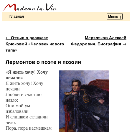
Главная
Меню ↓
Перейти к основному содержимому
Перейти к дополнительному содержимому
Навигация по записям
←
Отзыв о рассказе
Мерзляков Алексей
Крюковой «Человек нового
Федорович. Биография
→
типа»
Лермонтов о поэте и поэзии
«Я жить хочу! Хочу
печали»
Я жить хочу! Хочу
печали
Любви и счастию
назло;
Они мой ум
избаловали
И слишком сгладили
чело.
Пора, пора насмешкам