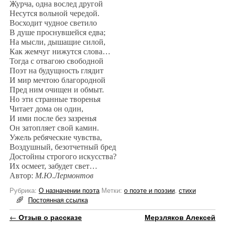
Журча, одна вослед другой
Несутся вольной чередой.
Восходит чудное светило
В душе проснувшейся едва;
На мысли, дышащие силой,
Как жемчуг нижутся слова…
Тогда с отвагою свободной
Поэт на будущность глядит
И мир мечтою благородной
Пред ним очищен и обмыт.
Но эти странные творенья
Читает дома он один,
И ими после без зазренья
Он затопляет свой камин.
Ужель ребяческие чувства,
Воздушный, безотчетный бред
Достойны строгого искусства?
Их осмеет, забудет свет…
Автор:
М.Ю.Лермонтов
Рубрика:
О назначении поэта
Метки:
о поэте и поэзии
,
стихи
Постоянная ссылка
Навигация по записям
←
Отзыв о рассказе
Мерзляков Алексей