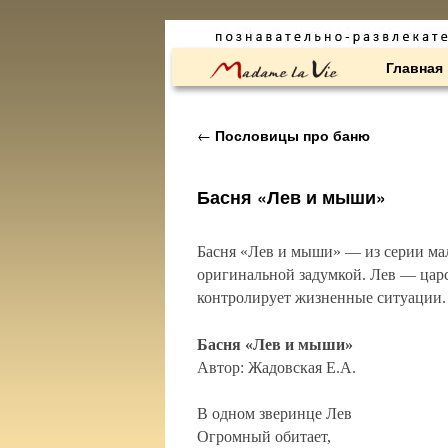
Перейти к основному содержимому
Перейти к дополнительному содержимому
Главная
Навигация по записям
←
Пословицы про баню
Басня «Лев и мыши»
Басня «Лев и мыши» — из серии мал
оригинальной задумкой. Лев — царс
контролирует жизненные ситуации. 
Басня «Лев и мыши»
Автор: Жадовская Е.А.
В одном зверинце Лев
Огромный обитает,