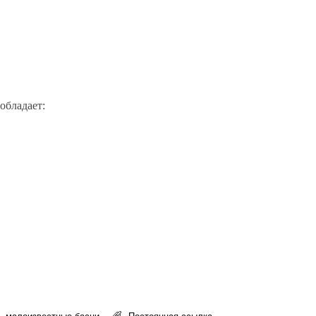
обладает:
,
малоизвестные басни
Постоянная ссылка