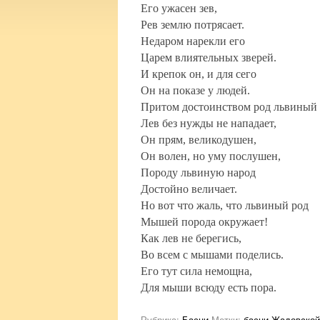
Его ужасен зев,
Рев землю потрясает.
Недаром нарекли его
Царем влиятельных зверей.
И крепок он, и для сего
Он на показе у людей.
Притом достоинством род львиный 
Лев без нужды не нападает,
Он прям, великодушен,
Он волен, но уму послушен,
Породу львиную народ
Достойно величает.
Но вот что жаль, что львиный род
Мышей порода окружает!
Как лев не берегись,
Во всем с мышами поделись.
Его тут сила немощна,
Для мыши всюду есть пора.
Рубрика:
Басни
Метки:
басни Жадовской