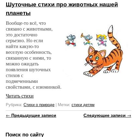
Шуточные стихи про животных нашей
планеты
Вообще-то всё, что
связано с животными,
это достаточно
серьезно. Но если
найти какую-то
веселую особенность,
связанную с ними, то
можно ожидать
появления шуточных
стихов с
подмеченными
свойствами, с изюминкой.
Читать стихи
Рубрика:
Стихи о природе
|
Метки:
стихи детям
Навигация по записям
←
Предыдущие записи
Следующие записи
→
Поиск по сайту