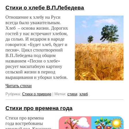
Стихи о хлебе В.П.Лебедева
Отношение к хлебу на Руси
всегда было уважительным.
Хлеб – основа жизни. Дорогих
гостей у нас встречают хлебом,
да солью. И недаром в народе
говорится: «Будет хлеб, будет и
песня». Цикл стихотворений
В.П.Лебедева под общим
названием «Песни о хлебе»
рисует масштабную картину
сельской жизни в период
выращивания и уборки хлебов.
Читать стихи
Рубрика:
Стихи о природе
|
Метки:
стихи
,
хлеб
Стихи про времена года
Стихи про времена
года востребованы
круглый год. Красочно