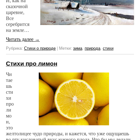
И, как на
сказочной
царевне,
Все
серебрится
на земле…
Читать далее
→
Рубрика:
Стихи о природе
|
Метки:
зима
,
природа
,
стихи
Стихи про лимон
Чи
тае
шь
сти
хи
про
ли
мо
н,
это
желтолицее чудо природы, и кажется, что уже ощущаешь
во рту кисловатый вкус южного плода. Что бы мы делали