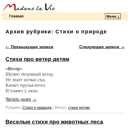
Главная
Меню ↓
Перейти к основному содержимому
Перейти к дополнительному содержимому
Архив рубрики:
Стихи о природе
Навигация по записям
←
Предыдущие записи
Следующие записи
→
Стихи про ветер детям
«Ветер»
Шумит безумный ветер,
Не знает ночью сна,
Качает прутья ветел
И плачет у окна.
Читать далее
→
Рубрика:
Стихи о природе
|
Метки:
стихи детям
Веселые стихи про животных леса