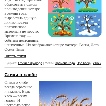
обрисовать в одном
произведении четыре
времени года,
выработать единую
линию подачи
поэтического
материала не просто.
Времена года —
события постоянные,
неизменные. Их отображают четыре мастера: Весна, Лето,
Осень, Зима.
Читать стихи
Рубрика:
Стихи о природе
|
Метки:
времена года
,
Про весну
,
стихи
Стихи о хлебе
Стихи о хлебe —
всегда серьёзные
и важные. Ведь
хлеб — всему
голова. И
несколько веков