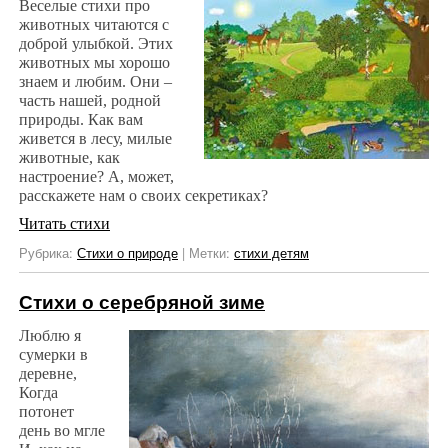
Веселые стихи про
животных читаются с
доброй улыбкой. Этих
животных мы хорошо
знаем и любим. Они –
часть нашей, родной
природы. Как вам
живется в лесу, милые
животные, как
настроение? А, может,
расскажете нам о своих секретиках?
Читать стихи
Рубрика:
Стихи о природе
|
Метки:
стихи детям
Стихи о серебряной зиме
Люблю я
сумерки в
деревне,
Когда
потонет
день во мгле