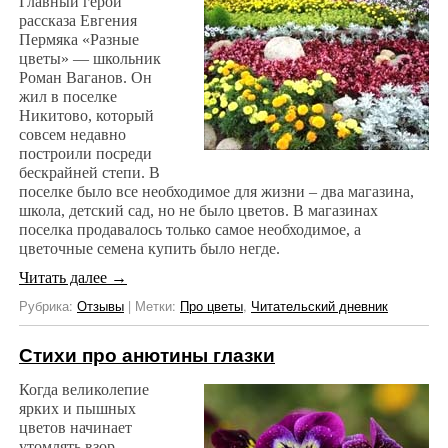
Главный герой
рассказа Евгения
Пермяка «Разные
цветы» — школьник
Роман Ваганов. Он
жил в поселке
Никитово, который
совсем недавно
построили посреди
бескрайней степи. В
поселке было все необходимое для жизни – два магазина,
школа, детский сад, но не было цветов. В магазинах
поселка продавалось только самое необходимое, а
цветочные семена купить было негде.
Читать далее
→
Рубрика:
Отзывы
|
Метки:
Про цветы
,
Читательский дневник
Стихи про анютины глазки
Когда великолепие
ярких и пышных
цветов начинает
утомлять взор