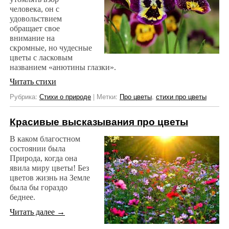
человека, он с
удовольствием
обращает свое
внимание на
скромные, но чудесные
цветы с ласковым
названием «анютины глазки».
Читать стихи
Рубрика:
Стихи о природе
|
Метки:
Про цветы
,
стихи про цветы
Красивые высказывания про цветы
В каком благостном
состоянии была
Природа, когда она
явила миру цветы! Без
цветов жизнь на Земле
была бы гораздо
беднее.
Читать далее
→