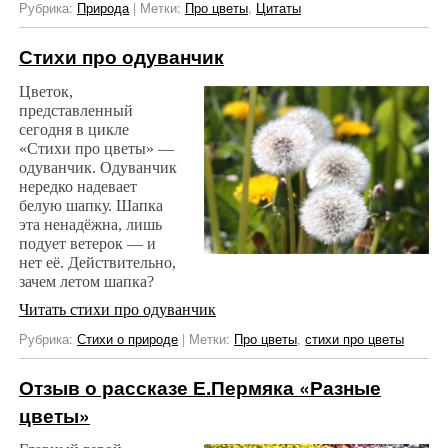
Рубрика:
Природа
|
Метки:
Про цветы
,
Цитаты
Стихи про одуванчик
Цветок,
представленный
сегодня в цикле
«Стихи про цветы» —
одуванчик. Одуванчик
нередко надевает
белую шапку. Шапка
эта ненадёжна, лишь
подует ветерок — и
нет её. Действительно,
зачем летом шапка?
Читать стихи про одуванчик
Рубрика:
Стихи о природе
|
Метки:
Про цветы
,
стихи про цветы
Отзыв о рассказе Е.Пермяка «Разные
цветы»