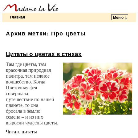
Главная
Меню ↓
Перейти к основному содержимому
Перейти к дополнительному содержимому
Архив метки:
Про цветы
Цитаты о цветах в стихах
Там где цветы, там
красочная природная
палитра, там нежное
волшебство. Когда
Цветочная фея
совершала
путешествие по нашей
планете, то она
бросала в землю
семена – и из них
выросли чудесны цветы.
Читать цитаты