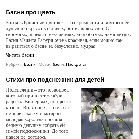
Басни про цветы
Басня «Душистый цветок» — о скромности и внутренней
душевной красоте, о людях, источающих свет. О
скромных, в чём-то незаметных, но любимых нами людях.
Басня Мажита Гафури очень красивая, если можно так
выразиться о басне, и, безусловно, мудрая.
Читать басни
Рубрика:
Басни
|
Метки:
басни
,
Про цветы
Стихи про подснежник для детей
Подснежник – это первоцвет,
который приносит особую
радость. Во-первых, он просто
красив. Во-вторых, кто из нас
не знает сказку, в которой
молодая королева просила
бедную девушку собрать ей
зимой подснежники. До того,
наверное, хотелось