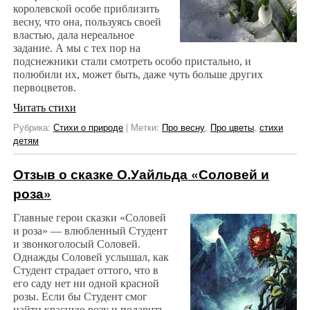
королевской особе приблизить
весну, что она, пользуясь своей
властью, дала нереальное
задание. А мы с тех пор на
подснежники стали смотреть особо пристально, и
полюбили их, может быть, даже чуть больше других
первоцветов.
Читать стихи
Рубрика:
Стихи о природе
|
Метки:
Про весну
,
Про цветы
,
стихи
детям
Отзыв о сказке О.Уайльда «Соловей и
роза»
Главные герои сказки «Соловей
и роза» — влюбленный Студент
и звонкоголосый Соловей.
Однажды Соловей услышал, как
Студент страдает оттого, что в
его саду нет ни одной красной
розы. Если бы Студент смог
найти красную розу и подарить