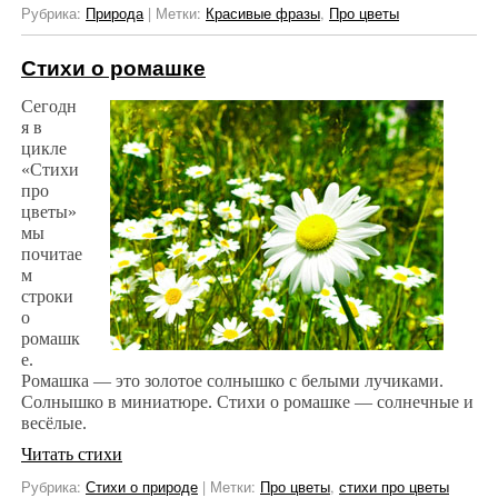
Рубрика:
Природа
|
Метки:
Красивые фразы
,
Про цветы
Стихи о ромашке
Сегодн
я в
цикле
«Стихи
про
цветы»
мы
почитае
м
строки
о
ромашк
е.
Ромашка — это золотое солнышко с белыми лучиками.
Солнышко в миниатюре. Стихи о ромашке — солнечные и
весёлые.
Читать стихи
Рубрика:
Стихи о природе
|
Метки:
Про цветы
,
стихи про цветы