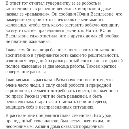
В ответ тот отчитал гувернантку за ее робость и
застенчивость в решении денежных вопросов и даже
назвал ее «размазней». Он сообщил Юлии Васильевне, что
намеренно устроил этот спектакль с вычетами из
жалованья, чтобы хоть как-то заставить робкую женщину
возмутиться несправедливым расчетом. На это Юлия
Васильевна тихо ответила, что в других домах ей вообще
не платили жалованья.
Глава семейства, видя бесполезность своих попыток по
воспитанию в гувернантке хоть какой-то решительности,
извинился перед ней за разыгранный спектакль и выдал ей
полное жалованье за два месяца работы. Таково краткое
содержание рассказа.
Главная мысль рассказа «Размазня» состоит в том, что
очень часто люди, в силу своей робости и природной
скромности, не умеют потребовать своего, положенного
по праву. Рассказ учит не быть размазней, а быть
решительным, стараться отстаивать свои интересы,
защищать себя в несправедливых ситуациях.
В рассказе мне понравился глава семейства. Его урок,
преподанный гувернантке, был весьма жестоким, но
необходимым. Хозяин дома оказался порядочным