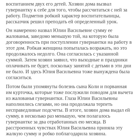
воспитанием двух его детей. Хозяин дома вызвал
гувернантку к себе для того, чтобы рассчитаться с ней за
работу. Подметив робкий характер воспитательницы,
рассказчик решил преподать ей определенный урок.
Он намеренно назвал Юлии Васильевне сумму ее
жалованья, заведомо меньшую той, на которую была
договоренность при поступлении гувернантки на работу в
этот дом. Робкая женщина попыталась возражать, но это
продолжалось недолго. Она согласилась с указанной
суммой. Затем хозяин заявил, что выходные и праздники
оплачивать не будет, поскольку занятий с детьми в эти дни
не было. И здесь Юлия Васильевна тоже вынуждена была
согласиться.
Потом были упомянуты болезнь сына Коли и порванная
им курточка, которые тоже послужили поводом для вычета
из жалованья гувернантки. Глаза Юлии Васильевны
наполнились слезами, но она продолжала терпеть
несправедливые подсчеты. В итоге, хозяин дома выдал ей
сумму, в несколько раз меньшую, чем полагалось
гувернантке за два отработанных ею месяца. В
расстроенных чувствах Юлия Васильевна приняла эту
жалкую сумму и робко поблагодарила хозяина.