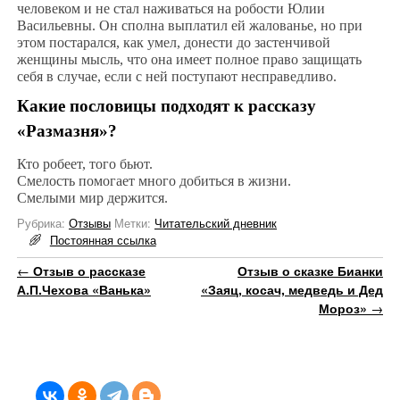
человеком и не стал наживаться на робости Юлии
Васильевны. Он сполна выплатил ей жалованье, но при
этом постарался, как умел, донести до застенчивой
женщины мысль, что она имеет полное право защищать
себя в случае, если с ней поступают несправедливо.
Какие пословицы подходят к рассказу
«Размазня»?
Кто робеет, того бьют.
Смелость помогает много добиться в жизни.
Смелыми мир держится.
Рубрика:
Отзывы
Метки:
Читательский дневник
Постоянная ссылка
Навигация по записям
←
Отзыв о рассказе
Отзыв о сказке Бианки
А.П.Чехова «Ванька»
«Заяц, косач, медведь и Дед
Мороз»
→