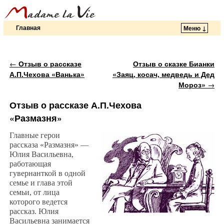
Главная
Меню ↓
Перейти к основному содержимому
Перейти к дополнительному содержимому
Навигация по записям
←
Отзыв о рассказе
Отзыв о сказке Бианки
А.П.Чехова «Ванька»
«Заяц, косач, медведь и Дед
Мороз»
→
Отзыв о рассказе А.П.Чехова
«Размазня»
Главные герои
рассказа «Размазня» —
Юлия Васильевна,
работающая
гувернанткой в одной
семье и глава этой
семьи, от лица
которого ведется
рассказ. Юлия
Васильевна занимается