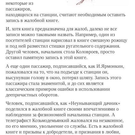
некоторые из
пассажиров,
находящихся на станции, считают необходимым оставить
запись в жалобной книге.
И, хотя книга предназначена для жалоб, далеко не все
записи можно таковыми назвать. Например, один из
посетителей станции нарисовал в книге смешную рожицу
и под ней разместил стишки ругательного содержания.
Другой человек, начальник стола Коловроев, просто
оставил памятную запись в этой книге.
А еще один пассажир, подписавшийся, как И.Ярмонкин,
пожаловался на то, что на подъезде к станции он,
высунувши голову в окно, потерял шляпу. Запись этого
пассажира стала знаменитой, и до сих является
классическим примером ошибки в использовании
деепричастных оборотов.
Человек, подписавшийся, как «Неунывающий дачник»
поделился в жалобной книге своими впечатлениями о
наблюдении за физиономией начальника станции. А
телеграфист Козьмодемьянкий жаловался на незаконное,
по его мнению, увольнение со службы. Есть в жалобной
книге и призывы к добродетели, и признания в любви,