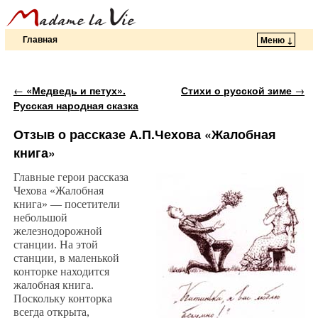
Главная
Меню ↓
Перейти к основному содержимому
Перейти к дополнительному содержимому
Навигация по записям
←
«Медведь и петух».
Стихи о русской зиме
→
Русская народная сказка
Отзыв о рассказе А.П.Чехова «Жалобная
книга»
Главные герои рассказа
Чехова «Жалобная
книга» — посетители
небольшой
железнодорожной
станции. На этой
станции, в маленькой
конторке находится
жалобная книга.
Поскольку конторка
всегда открыта,