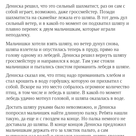
Дениска решил, что это сильный шахматист, раз он сам с
собой играет, возможно, даже гроссмейстер. Позади
шахматиста на скамейке лежала его шляпа. В тот день дул
сильный ветер, и в какой-то момент он подхватил шляпу и
плавно перенес к двум мальчишкам, которые играли
неподалеку.
Мальчишки хотели взять шляпу, но ветер дунул снова,
шляпа взлетела и опустилась теперь в пруду, прямо на
голову одному из лебедей. Дениска решил вернуть шляпу
гроссмейстеру и направился к воде. Там уже стояли
мальчишки и пытались свистом приманить лебедя в шляпе.
Дениска сказал им, что птиц надо приманивать хлебом и
стал крошить в воду горбушку, которую он прихватил с
собой. Вскоре на это место собралось огромное количество
птиц, в том числе и лебедь в шляпе. В какой-то момент
лебедь удачно мотнул головой, и шляпа оказалась в воде.
Достать шляпу руками было невозможно, и Дениска
попросил мальчишек найти длинную палку. Ребята нашли
такую, да еще и с гвоздем на конце. Но палка немного не
доставала до шляпы. В конце концов Дениска предложил
мальчишкам держать его за хлястик пальто, а сам
вытянулся над водой и старался зацепить шляпу гвоздем.