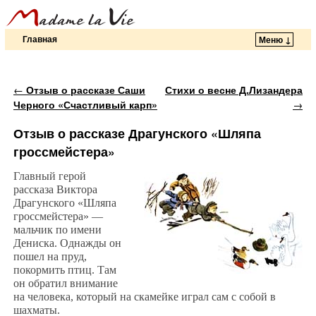
Главная
Меню ↓
Перейти к основному содержимому
Перейти к дополнительному содержимому
Навигация по записям
←
Отзыв о рассказе Саши
Стихи о весне Д.Лизандера
Черного «Счастливый карп»
→
Отзыв о рассказе Драгунского «Шляпа
гроссмейстера»
Главный герой
рассказа Виктора
Драгунского «Шляпа
гроссмейстера» —
мальчик по имени
Дениска. Однажды он
пошел на пруд,
покормить птиц. Там
он обратил внимание
на человека, который на скамейке играл сам с собой в
шахматы.