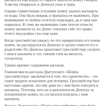
Хлястик оборвался, и Дениска упал в грязь.
Однако совместными усилиями шляпу удалось вытащить
из воды. Она была мокрая, и пришлось ее выжимать. При
выжимании от шляпы отлетела подкладка, да и сама она
порвалась. К тому же мальчишки сами хотели отнести
шляпу шахматисту, но Денис отвоевал себе это право,
отчего вид шляпы стал еще хуже.
Когда гроссмейстер увидел, во что превратилась его новая
шляпа, он рассердился на Дениску и грозил отвести его к
родителям. Но Дениска предложил гроссмейстеру сыграть
с ним в шахматы и тот, сменив гнев на милость,
согласился.
Таково краткое содержание рассказа.
Главная мысль рассказа Драгунского «Шляпа
гроссмейстера» заключается в том, что одиночество – это
самое трудное испытание для человека. Гроссмейстер был
настолько одинок, что ему даже не с кем было поиграть в
шахматы. Поэтому, хоть он и разозлился на Дениску за
испорченную шляпу, но согласился поиграть с ним
шахматы.
Рассказ Драгунского «Шляпа гроссмейстера» учит быть