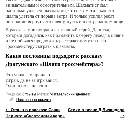
внимательным и осмотрительным. Шахматист был
настолько увлечен шахматами, что не заметил, как его
шляпа улетела от порыва ветра. И только усилия ребят
позволили вернуть его шляпу, пусть и в потрепанном виде.
В рассказе мне понравился главный герой, Дениска,
который догадался, как подманить к берегу лебедя в шляпе
и не побоялся предложить рассерженному на него
гроссмейстеру сыграть в шахматы.
Какие пословицы подходят к рассказу
Драгунского «Шляпа гроссмейстера»?
Что упало, то пропало.
Играй, да не заигрывайся.
Один в поле не воин.
Рубрика:
Отзывы
Метки:
Читательский дневник
Постоянная ссылка
Навигация по записям
←
Отзыв о рассказе Саши
Стихи о весне Д.Лизандера
Черного «Счастливый карп»
→