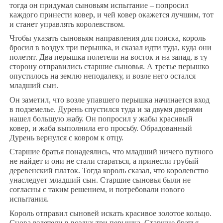
тогда он придумал сыновьям испытание – попросил
каждого принести ковер, и чей ковер окажется лучшим, тот
и станет управлять королевством.
Чтобы указать сыновьям направления для поиска, король
бросил в воздух три перышка, и сказал идти туда, куда они
полетят. Два перышка полетели на восток и на запад, в ту
сторону отправились старшие сыновья. А третье перышко
опустилось на землю неподалеку, и возле него остался
младший сын.
Он заметил, что возле упавшего перышка начинается вход
в подземелье. Дурень спустился туда и за двумя дверями
нашел большую жабу. Он попросил у жабы красивый
ковер, и жаба выполнила его просьбу. Обрадованный
Дурень вернулся с ковром к отцу.
Старшие братья понадеялись, что младший ничего путного
не найдет и они не стали стараться, а принесли грубый
деревенский платок. Тогда король сказал, что королевство
унаследует младший сын. Старшие сыновья были не
согласны с таким решением, и потребовали нового
испытания.
Король отправил сыновей искать красивое золотое кольцо.
Снова взлетели в воздух три перышка. Старшие братья