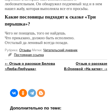
любознательным. Он обнаружил подземный ход и в нем
нашел жабу, которая выполняла все его просьбы.
Какие пословицы подходят к сказке «Три
перышка»?
Чего не поищешь, того не найдешь.
Что приказано, должно быть исполнено.
Отсталый да ленивый всегда позади.
Рубрика:
Отзывы
Метки:
Читательский дневник
Постоянная ссылка
Навигация по записям
←
Отзыв о рассказе Белова
Отзыв о рассказе
«Люба-Любушка»
В.Осеевой «На катке»
→
Дополнительно по теме: