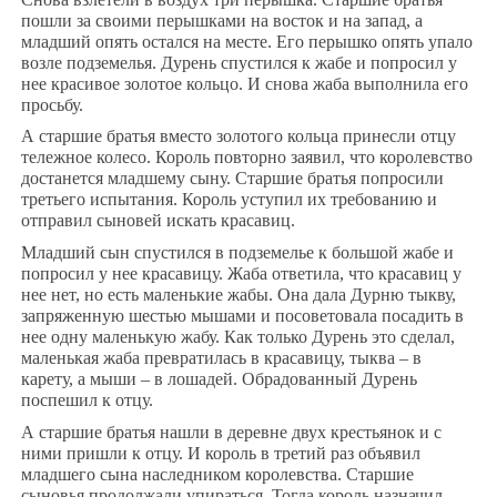
пошли за своими перышками на восток и на запад, а
младший опять остался на месте. Его перышко опять упало
возле подземелья. Дурень спустился к жабе и попросил у
нее красивое золотое кольцо. И снова жаба выполнила его
просьбу.
А старшие братья вместо золотого кольца принесли отцу
тележное колесо. Король повторно заявил, что королевство
достанется младшему сыну. Старшие братья попросили
третьего испытания. Король уступил их требованию и
отправил сыновей искать красавиц.
Младший сын спустился в подземелье к большой жабе и
попросил у нее красавицу. Жаба ответила, что красавиц у
нее нет, но есть маленькие жабы. Она дала Дурню тыкву,
запряженную шестью мышами и посоветовала посадить в
нее одну маленькую жабу. Как только Дурень это сделал,
маленькая жаба превратилась в красавицу, тыква – в
карету, а мыши – в лошадей. Обрадованный Дурень
поспешил к отцу.
А старшие братья нашли в деревне двух крестьянок и с
ними пришли к отцу. И король в третий раз объявил
младшего сына наследником королевства. Старшие
сыновья продолжали упираться. Тогда король назначил