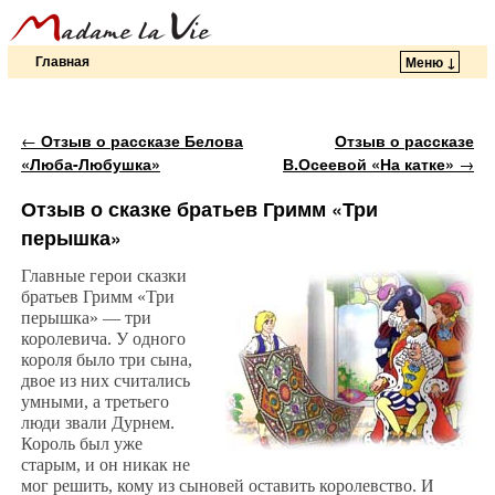
Главная
Меню ↓
Перейти к основному содержимому
Перейти к дополнительному содержимому
Навигация по записям
←
Отзыв о рассказе Белова
Отзыв о рассказе
«Люба-Любушка»
В.Осеевой «На катке»
→
Отзыв о сказке братьев Гримм «Три
перышка»
Главные герои сказки
братьев Гримм «Три
перышка» — три
королевича. У одного
короля было три сына,
двое из них считались
умными, а третьего
люди звали Дурнем.
Король был уже
старым, и он никак не
мог решить, кому из сыновей оставить королевство. И