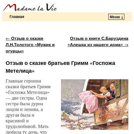
Главная
Меню ↓
Перейти к основному содержимому
Перейти к дополнительному содержимому
Навигация по записям
←
Отзыв о сказке
Отзыв о книге С.Баруздина
Л.Н.Толстого «Мужик и
«Алешка из нашего дома»
→
огурцы»
Отзыв о сказке братьев Гримм «Госпожа
Метелица»
Главные героини
сказки братьев Гримм
«Госпожа Метелица»
— две сестры. Одна
сестра была дурна
лицом и ленива, а
другая была и
красивой и
трудолюбивой. Мать
любила ту дочь, что