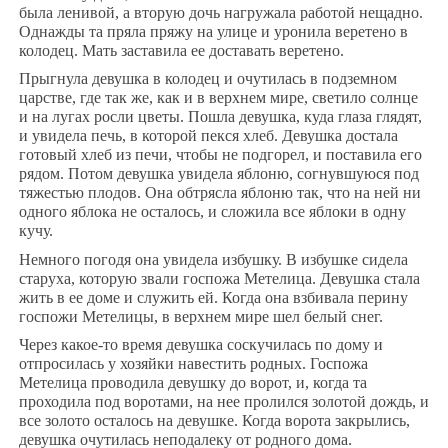
была ленивой, а вторую дочь нагружала работой нещадно.
Однажды та пряла пряжу на улице и уронила веретено в
колодец. Мать заставила ее доставать веретено.
Прыгнула девушка в колодец и очутилась в подземном
царстве, где так же, как и в верхнем мире, светило солнце
и на лугах росли цветы. Пошла девушка, куда глаза глядят,
и увидела печь, в которой пекся хлеб. Девушка достала
готовый хлеб из печи, чтобы не подгорел, и поставила его
рядом. Потом девушка увидела яблоню, согнувшуюся под
тяжестью плодов. Она обтрясла яблоню так, что на ней ни
одного яблока не осталось, и сложила все яблоки в одну
кучу.
Немного погодя она увидела избушку. В избушке сидела
старуха, которую звали госпожа Метелица. Девушка стала
жить в ее доме и служить ей. Когда она взбивала перину
госпожи Метелицы, в верхнем мире шел белый снег.
Через какое-то время девушка соскучилась по дому и
отпросилась у хозяйки навестить родных. Госпожа
Метелица проводила девушку до ворот, и, когда та
проходила под воротами, на нее пролился золотой дождь, и
все золото осталось на девушке. Когда ворота закрылись,
девушка очутилась неподалеку от родного дома.