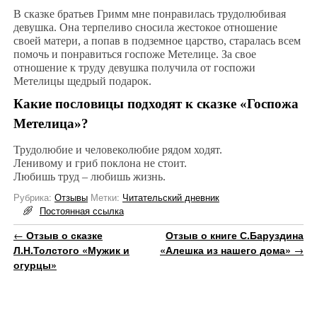
В сказке братьев Гримм мне понравилась трудолюбивая
девушка. Она терпеливо сносила жестокое отношение
своей матери, а попав в подземное царство, старалась всем
помочь и понравиться госпоже Метелице. За свое
отношение к труду девушка получила от госпожи
Метелицы щедрый подарок.
Какие пословицы подходят к сказке «Госпожа
Метелица»?
Трудолюбие и человеколюбие рядом ходят.
Ленивому и гриб поклона не стоит.
Любишь труд – любишь жизнь.
Рубрика:
Отзывы
Метки:
Читательский дневник
Постоянная ссылка
Навигация по записям
←
Отзыв о сказке
Отзыв о книге С.Баруздина
Л.Н.Толстого «Мужик и
«Алешка из нашего дома»
→
огурцы»