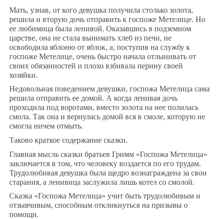
Мать, узнав, от кого девушка получила столько золота,
решила и вторую дочь отправить к госпоже Метелице. Но
ее любимица была ленивой. Оказавшись в подземном
царстве, она не стала вынимать хлеб из печи, не
освободила яблоню от яблок, а, поступив на службу к
госпоже Метелице, очень быстро начала отлынивать от
своих обязанностей и плохо взбивала перину своей
хозяйки.
Недовольная поведением девушки, госпожа Метелица сама
решила отправить ее домой. А когда ленивая дочь
проходила под воротами, вместо золота на нее полилась
смола. Так она и вернулась домой вся в смоле, которую не
смогла ничем отмыть.
Таково краткое содержание сказки.
Главная мысль сказки братьев Гримм «Госпожа Метелица»
заключается в том, что человеку воздается по его трудам.
Трудолюбивая девушка была щедро вознаграждена за свои
старания, а ленивица заслужила лишь котел со смолой.
Сказка «Госпожа Метелица» учит быть трудолюбивым и
отзывчивым, способным откликнуться на призывы о
помощи.