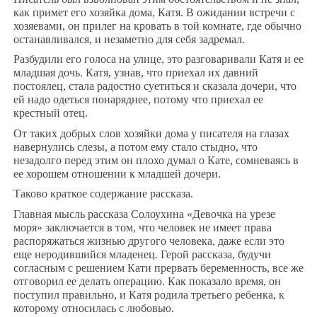
как примет его хозяйка дома, Катя. В ожидании встречи с
хозяевами, он прилег на кровать в той комнате, где обычно
останавливался, и незаметно для себя задремал.
Разбудили его голоса на улице, это разговаривали Катя и ее
младшая дочь. Катя, узнав, что приехал их давний
постоялец, стала радостно суетиться и сказала дочери, что
ей надо одеться понаряднее, потому что приехал ее
крестный отец.
От таких добрых слов хозяйки дома у писателя на глазах
навернулись слезы, а потом ему стало стыдно, что
незадолго перед этим он плохо думал о Кате, сомневаясь в
ее хорошем отношении к младшей дочери.
Таково краткое содержание рассказа.
Главная мысль рассказа Солоухина «Девочка на урезе
моря» заключается в том, что человек не имеет права
распоряжаться жизнью другого человека, даже если это
еще неродившийся младенец. Герой рассказа, будучи
согласным с решением Кати прервать беременность, все же
отговорил ее делать операцию. Как показало время, он
поступил правильно, и Катя родила третьего ребенка, к
которому относилась с любовью.