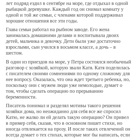
лет подряд ездил в сентябре на море, где отдыхал в одной
рыбацкой деревушке. Каждый год он снимал комнату у
одной и той же семьи, с членами которой поддерживал
хорошие отношения все эти годы.
Глава семьи работал на рыбном заводе. Его жена
занималась домашними делами и воспитывала двоих
детей, мальчика и девочку. Дети были уже достаточно
взрослыми, сын учился в восьмом классе, а дочь – в
шестом.
В один из приездов на море, у Петра состоялся необычный
разговор с хозяйкой, которую звали Катя. Катя поделилась
с писателем своими сомнениями по одному сложному для
нее вопросу. Оказалась, что она ждет третьего ребенка, но,
поскольку они с мужем люди уже немолодые, думает о
том, чтобы сделать операцию по прерыванию
беременности.
Писатель понимал и разделял мотивы такого решения
хозяйки дома, но неожиданно для себя все же спросил
Катю, не жалко ли ей делать такую операцию? Он привел
в пример себя, сказав, что в основном пишет стихи, но
иногда отвлекается на прозу. И после таких отвлечений он
всегда думает о тех стихах, которые мог бы написать, если