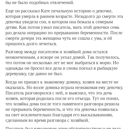
бы не было подобных отвлечений.
Еще он рассказал Кате печальную историю о девочке,
которая умерла в раннем возрасте. Незадолго до смерти эта
девочка увидела сон, в котором она бежала к семерым
детям. Как потом узнал писатель, мать этой девочки семь
раз делала операцию по прерыванию беременности. После
смерти дочери эта женщина чуть не сошла с ума, и ей
пришлось долго лечиться.
Разговор между писателем и хозяйкой дома остался
неоконченным, а вскоре он уехал домой. Так получилось,
что потом он несколько лет не мог выбраться к морю. Но
однажды он бросил все дела и снова поехал в рыбацкую
деревушку, где давно не был.
Когда он пришел к знакомому домику, хозяев на месте не
оказалась. Но возле домика играла незнакомая ему девочку.
Писатель разговорился с ней, и выяснил, что эта дочь
хозяев, которая родилась после его отъезда. Тут он понял,
что хозяйка дома после того памятного разговора решила
не прерывать беременность, и что эта девочка появилась
на свет исключительно благодаря его высказываниям,
сделанным во время разговора с хозяйкой.
Писатель был взволнован этим обстоятельством и не знал,