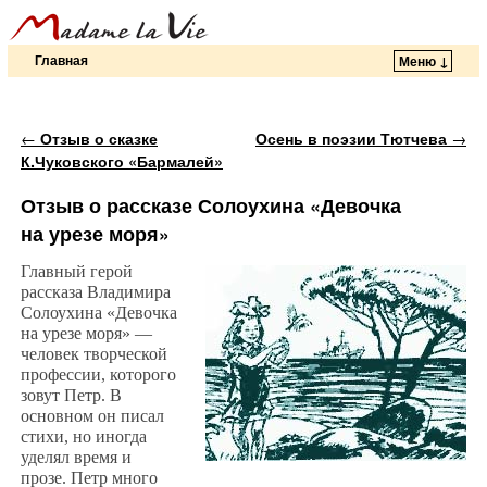
Главная
Меню ↓
Перейти к основному содержимому
Перейти к дополнительному содержимому
Навигация по записям
←
Отзыв о сказке
Осень в поэзии Тютчева
→
К.Чуковского «Бармалей»
Отзыв о рассказе Солоухина «Девочка
на урезе моря»
Главный герой
рассказа Владимира
Солоухина «Девочка
на урезе моря» —
человек творческой
профессии, которого
зовут Петр. В
основном он писал
стихи, но иногда
уделял время и
прозе. Петр много