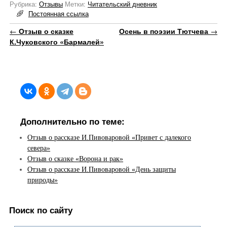
Рубрика:
Отзывы
Метки:
Читательский дневник
Постоянная ссылка
Навигация по записям
←
Отзыв о сказке
Осень в поэзии Тютчева
→
К.Чуковского «Бармалей»
Дополнительно по теме:
Отзыв о рассказе И.Пивоваровой «Привет с далекого
севера»
Отзыв о сказке «Ворона и рак»
Отзыв о рассказе И.Пивоваровой «День защиты
природы»
Поиск по сайту