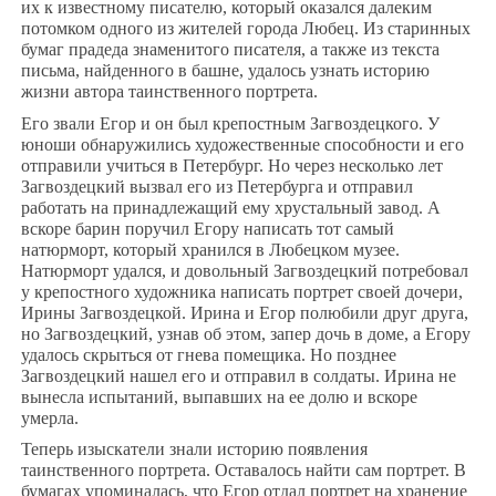
их к известному писателю, который оказался далеким
потомком одного из жителей города Любец. Из старинных
бумаг прадеда знаменитого писателя, а также из текста
письма, найденного в башне, удалось узнать историю
жизни автора таинственного портрета.
Его звали Егор и он был крепостным Загвоздецкого. У
юноши обнаружились художественные способности и его
отправили учиться в Петербург. Но через несколько лет
Загвоздецкий вызвал его из Петербурга и отправил
работать на принадлежащий ему хрустальный завод. А
вскоре барин поручил Егору написать тот самый
натюрморт, который хранился в Любецком музее.
Натюрморт удался, и довольный Загвоздецкий потребовал
у крепостного художника написать портрет своей дочери,
Ирины Загвоздецкой. Ирина и Егор полюбили друг друга,
но Загвоздецкий, узнав об этом, запер дочь в доме, а Егору
удалось скрыться от гнева помещика. Но позднее
Загвоздецкий нашел его и отправил в солдаты. Ирина не
вынесла испытаний, выпавших на ее долю и вскоре
умерла.
Теперь изыскатели знали историю появления
таинственного портрета. Оставалось найти сам портрет. В
бумагах упоминалась, что Егор отдал портрет на хранение