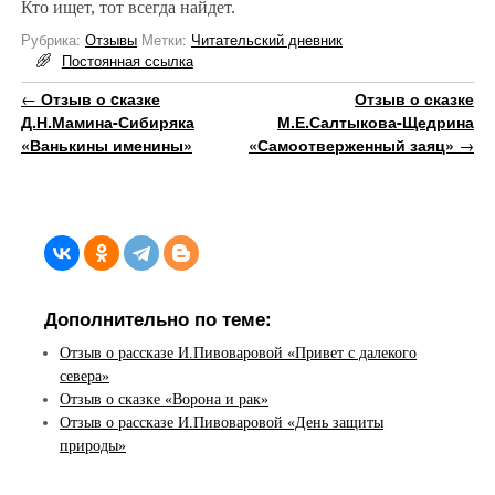
Кто ищет, тот всегда найдет.
Рубрика:
Отзывы
Метки:
Читательский дневник
Постоянная ссылка
Навигация по записям
←
Отзыв о cказке
Отзыв о сказке
Д.Н.Мамина-Сибиряка
М.Е.Салтыкова-Щедрина
«Ванькины именины»
«Самоотверженный заяц»
→
Дополнительно по теме:
Отзыв о рассказе И.Пивоваровой «Привет с далекого
севера»
Отзыв о сказке «Ворона и рак»
Отзыв о рассказе И.Пивоваровой «День защиты
природы»