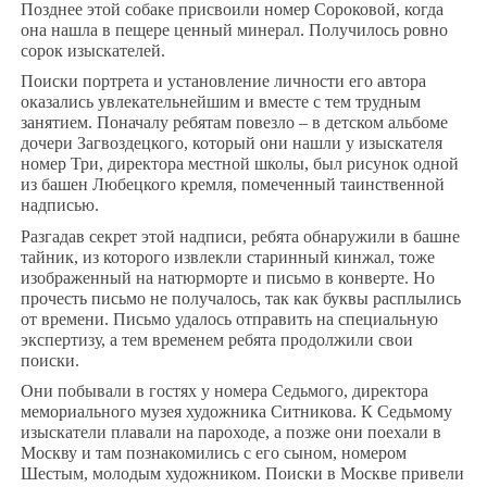
Позднее этой собаке присвоили номер Сороковой, когда
она нашла в пещере ценный минерал. Получилось ровно
сорок изыскателей.
Поиски портрета и установление личности его автора
оказались увлекательнейшим и вместе с тем трудным
занятием. Поначалу ребятам повезло – в детском альбоме
дочери Загвоздецкого, который они нашли у изыскателя
номер Три, директора местной школы, был рисунок одной
из башен Любецкого кремля, помеченный таинственной
надписью.
Разгадав секрет этой надписи, ребята обнаружили в башне
тайник, из которого извлекли старинный кинжал, тоже
изображенный на натюрморте и письмо в конверте. Но
прочесть письмо не получалось, так как буквы расплылись
от времени. Письмо удалось отправить на специальную
экспертизу, а тем временем ребята продолжили свои
поиски.
Они побывали в гостях у номера Седьмого, директора
мемориального музея художника Ситникова. К Седьмому
изыскатели плавали на пароходе, а позже они поехали в
Москву и там познакомились с его сыном, номером
Шестым, молодым художником. Поиски в Москве привели