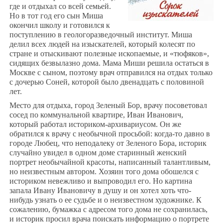
где и отдыхал со всей семьей.
Но в тот год его сын Миша
окончил школу и готовился к
поступлению в геологоразведочный институт. Миша
делил всех людей на изыскателей, который колесят по
стране и отыскивают полезные ископаемые, и «тюфяков»,
сидящих безвылазно дома. Мама Миши решила остаться в
Москве с сыном, поэтому врач отправился на отдых только
с дочерью Соней, которой было двенадцать с половиной
лет.
Место для отдыха, город Зеленый Бор, врачу посоветовал
сосед по коммунальной квартире, Иван Иванович,
который работал историком-архивариусом. Он же
обратился к врачу с необычной просьбой: когда-то давно в
городе Любец, что неподалеку от Зеленого Бора, историк
случайно увидел в одном доме старинный женский
портрет необычайной красоты, написанный талантливым,
но неизвестным автором. Хозяин того дома обошелся с
историком невежливо и выпроводил его. Но картина
запала Ивану Ивановичу в душу и он хотел хоть что-
нибудь узнать о ее судьбе и о неизвестном художнике. К
сожалению, бумажка с адресом того дома не сохранилась,
и историк просил врача поискать информацию о портрете