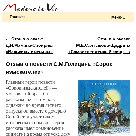
Главная
Меню ↓
Перейти к основному содержимому
Перейти к дополнительному содержимому
Навигация по записям
←
Отзыв о cказке
Отзыв о сказке
Д.Н.Мамина-Сибиряка
М.Е.Салтыкова-Щедрина
«Ванькины именины»
«Самоотверженный заяц»
→
Отзыв о повести С.М.Голицина «Сорок
изыскателей»
Главный герой повести
«Сорок изыскателей» —
московский врач. Он
рассказывает о том, как
однажды во время летнего
отпуска он вместе с дочерью
Соней стал участником
интересных событий. Герой
рассказа имел обыкновение
снимать на время отпуска дачу,