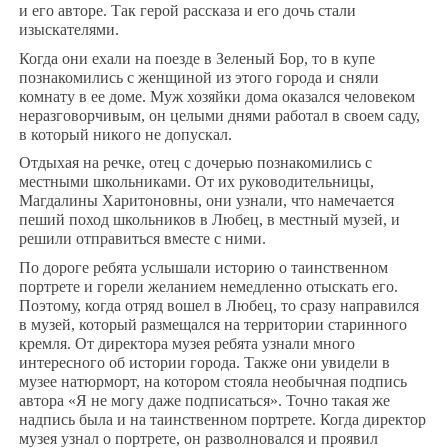
и его авторе. Так герой рассказа и его дочь стали
изыскателями.
Когда они ехали на поезде в Зеленый Бор, то в купе
познакомились с женщиной из этого города и сняли
комнату в ее доме. Муж хозяйки дома оказался человеком
неразговорчивым, он целыми днями работал в своем саду,
в который никого не допускал.
Отдыхая на речке, отец с дочерью познакомились с
местными школьниками. От их руководительницы,
Магдалины Харитоновны, они узнали, что намечается
пеший поход школьников в Любец, в местный музей, и
решили отправиться вместе с ними.
По дороге ребята услышали историю о таинственном
портрете и горели желанием немедленно отыскать его.
Поэтому, когда отряд вошел в Любец, то сразу направился
в музей, который размещался на территории старинного
кремля. От директора музея ребята узнали много
интересного об истории города. Также они увидели в
музее натюрморт, на котором стояла необычная подпись
автора «Я не могу даже подписаться». Точно такая же
надпись была и на таинственном портрете. Когда директор
музея узнал о портрете, он разволновался и проявил