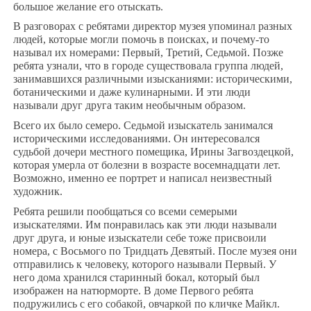
большое желание его отыскать.
В разговорах с ребятами директор музея упоминал разных
людей, которые могли помочь в поисках, и почему-то
называл их номерами: Первый, Третий, Седьмой. Позже
ребята узнали, что в городе существовала группа людей,
занимавшихся различными изысканиями: историческими,
ботаническими и даже кулинарными. И эти люди
называли друг друга таким необычным образом.
Всего их было семеро. Седьмой изыскатель занимался
историческими исследованиями. Он интересовался
судьбой дочери местного помещика, Ирины Загвоздецкой,
которая умерла от болезни в возрасте восемнадцати лет.
Возможно, именно ее портрет и написал неизвестный
художник.
Ребята решили пообщаться со всеми семерыми
изыскателями. Им понравилась как эти люди называли
друг друга, и юные изыскатели себе тоже присвоили
номера, с Восьмого по Тридцать Девятый. После музея они
отправились к человеку, которого называли Первый. У
него дома хранился старинный бокал, который был
изображен на натюрморте. В доме Первого ребята
подружились с его собакой, овчаркой по кличке Майкл.