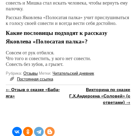
совесть и Мишка стал искать человека, чтобы вернуть ему
палочку.
Рассказ Яковлева «Полосатая палка» учит прислушиваться
к голосу своей совести и всегда вести себя достойно.
Какие пословицы подходят к рассказу
Яковлева «Полосатая палка»?
Совсем от рук отбился.
Что того и совестить, у кого нет совести.
Совесть без зубов, а грызет.
Рубрика:
Отзывы
Метки:
Читательский дневник
Постоянная ссылка
Навигация по записям
←
Отзыв о сказке «Баба-
Викторина по сказке
яга»
Г.Х.Андерсена «Соловей» (с
ответами)
→