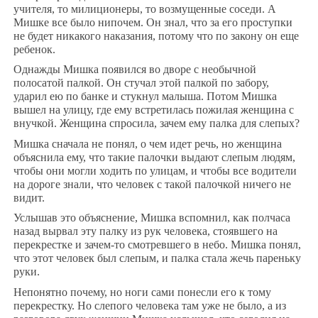
учителя, то милиционеры, то возмущенные соседи. А
Мишке все было нипочем. Он знал, что за его проступки
не будет никакого наказания, потому что по закону он еще
ребенок.
Однажды Мишка появился во дворе с необычной
полосатой палкой. Он стучал этой палкой по забору,
ударил ею по банке и стукнул малыша. Потом Мишка
вышел на улицу, где ему встретилась пожилая женщина с
внучкой. Женщина спросила, зачем ему палка для слепых?
Мишка сначала не понял, о чем идет речь, но женщина
объяснила ему, что такие палочки выдают слепым людям,
чтобы они могли ходить по улицам, и чтобы все водители
на дороге знали, что человек с такой палочкой ничего не
видит.
Услышав это объяснение, Мишка вспомнил, как полчаса
назад вырвал эту палку из рук человека, стоявшего на
перекрестке и зачем-то смотревшего в небо. Мишка понял,
что этот человек был слепым, и палка стала жечь пареньку
руки.
Непонятно почему, но ноги сами понесли его к тому
перекрестку. Но слепого человека там уже не было, а из