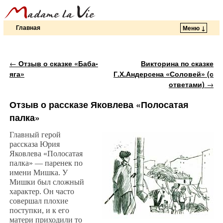
Главная
Меню ↓
Перейти к основному содержимому
Перейти к дополнительному содержимому
Навигация по записям
←
Отзыв о сказке «Баба-
Викторина по сказке
яга»
Г.Х.Андерсена «Соловей» (с
ответами)
→
Отзыв о рассказе Яковлева «Полосатая
палка»
Главный герой
рассказа Юрия
Яковлева «Полосатая
палка» — паренек по
имени Мишка. У
Мишки был сложный
характер. Он часто
совершал плохие
поступки, и к его
матери приходили то