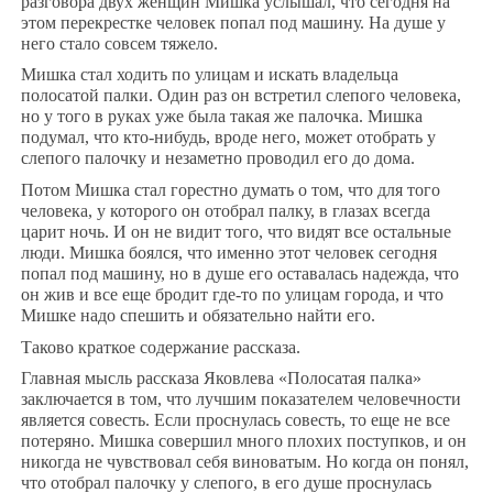
разговора двух женщин Мишка услышал, что сегодня на
этом перекрестке человек попал под машину. На душе у
него стало совсем тяжело.
Мишка стал ходить по улицам и искать владельца
полосатой палки. Один раз он встретил слепого человека,
но у того в руках уже была такая же палочка. Мишка
подумал, что кто-нибудь, вроде него, может отобрать у
слепого палочку и незаметно проводил его до дома.
Потом Мишка стал горестно думать о том, что для того
человека, у которого он отобрал палку, в глазах всегда
царит ночь. И он не видит того, что видят все остальные
люди. Мишка боялся, что именно этот человек сегодня
попал под машину, но в душе его оставалась надежда, что
он жив и все еще бродит где-то по улицам города, и что
Мишке надо спешить и обязательно найти его.
Таково краткое содержание рассказа.
Главная мысль рассказа Яковлева «Полосатая палка»
заключается в том, что лучшим показателем человечности
является совесть. Если проснулась совесть, то еще не все
потеряно. Мишка совершил много плохих поступков, и он
никогда не чувствовал себя виноватым. Но когда он понял,
что отобрал палочку у слепого, в его душе проснулась