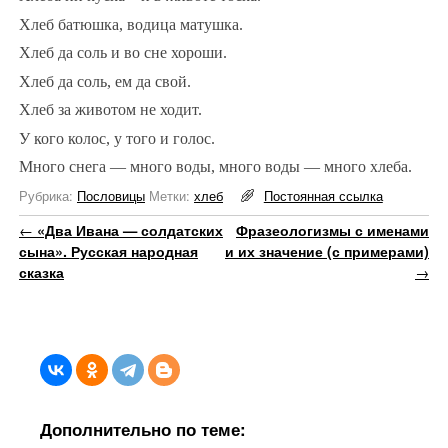
Хлеб батюшка, водица матушка.
Хлеб да соль и во сне хороши.
Хлеб да соль, ем да свой.
Хлеб за животом не ходит.
У кого колос, у того и голос.
Много снега — много воды, много воды — много хлеба.
Рубрика:
Пословицы
Метки:
хлеб
Постоянная ссылка
Навигация по записям
←
«Два Ивана — солдатских
Фразеологизмы с именами
сына». Русская народная
и их значение (с примерами)
сказка
→
Дополнительно по теме: