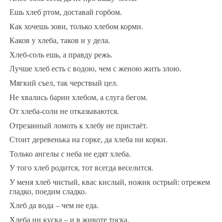
Ешь хлеб ртом, доставай горбом.
Как хочешь зови, только хлебом корми.
Каков у хлеба, таков и у дела.
Хлеб-соль ешь, а правду режь.
Лучше хлеб есть с водою, чем с женою жить злою.
Мягкий съел, так черствый цел.
Не хвались барин хлебом, а слуга бегом.
От хлеба-соли не отказываются.
Отрезанный ломоть к хлебу не пристаёт.
Стоит деревенька на горке, да хлеба ни корки.
Только ангелы с неба не едят хлеба.
У того хлеб родится, тот всегда веселится.
У меня хлеб чистый, квас кислый, ножик острый: отрежем
гладко, поедим сладко.
Хлеб да вода – чем не еда.
Хлеба ни куска – и в животе тоска.