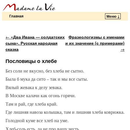
Главная
Меню ↓
Перейти к основному содержимому
Перейти к дополнительному содержимому
Навигация по записям
←
«Два Ивана — солдатских
Фразеологизмы с именами
сына». Русская народная
и их значение (с примерами)
сказка
→
Пословицы о хлебе
Без соли не вкусно, без хлеба не сытно.
Была б мука да сито – так и мы все сыты.
Вялый жевака к делу зевака.
В Москве калачи как огонь горячи.
Там и рай, где хлеба край.
Где лишняя навоза колышка, там и лишняя хлеба коврижка.
Голодной куме все хлеб на уме.
Хлеб-соль есть, да не про вашу честь.