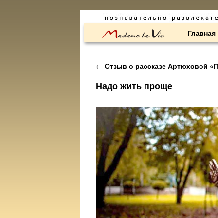
Перейти к основному содержимому
Перейти к дополнительному содержимому
Главная
Навигация по записям
←
Отзыв о рассказе Артюховой «
Надо жить проще