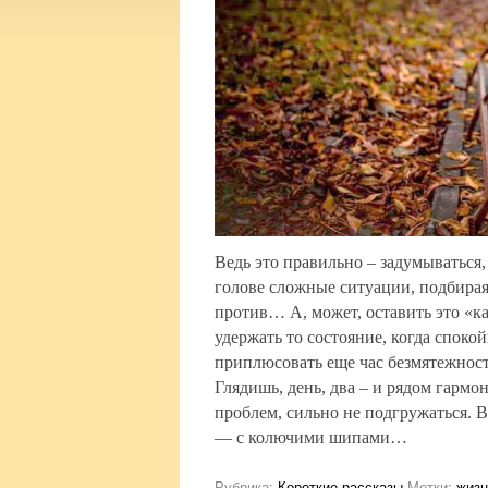
Ведь это правильно – задумываться
голове сложные ситуации, подбирая
против… А, может, оставить это «к
удержать то состояние, когда спокой
приплюсовать еще час безмятежнос
Глядишь, день, два – и рядом гармо
проблем, сильно не подгружаться. 
— с колючими шипами…
Рубрика:
Короткие рассказы
Метки:
жизн