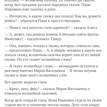
игрушек, — волшебная палочка. Её обычно доставали,
когда был праздник русских народных сказок. Паша
Пирожков взял палочку в руки.
— Интересно, в какую сказку она попала? Как вы думаете,
ребята? – обратился Паша к присутствующим.
— Может, она захотела стать царевной? – сказала Алиса.
— А, может, она решила помочь Алёнушке найти братца
Иванушку? – предположил Тимур.
— Она, наверно, попала в сказку, которую сочинила сама,
— предположил Паша. – А, в общем, неважно в какую она
попала сказку, волшебная палочка вернёт нам её из любой
сказки. Но кто скажет волшебные слова?
— Я скажу волшебные слова, — неожиданно вступила в
разговор нянечка Мария Васильевна. – Я читаю внукам
сказки и знаю много волшебных слов.
Все крепко закрыли глаза.
— Крекс, пекс, фекс! – сказала Мария Васильевна и
взмахнула волшебной палочкой.
Когда дети открыли глаза, Инна Ивановна сидела на своём
старом месте и тихонечко читала сказку. Дети сели вокруг