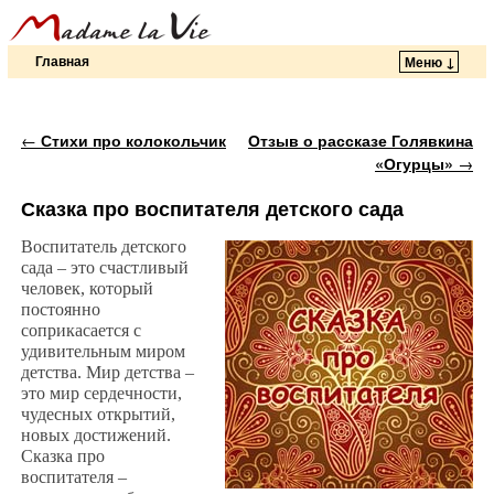
Главная
Меню ↓
Перейти к основному содержимому
Перейти к дополнительному содержимому
Навигация по записям
←
Стихи про колокольчик
Отзыв о рассказе Голявкина
«Огурцы»
→
Сказка про воспитателя детского сада
Воспитатель детского
сада – это счастливый
человек, который
постоянно
соприкасается с
удивительным миром
детства. Мир детства –
это мир сердечности,
чудесных открытий,
новых достижений.
Сказка про
воспитателя –