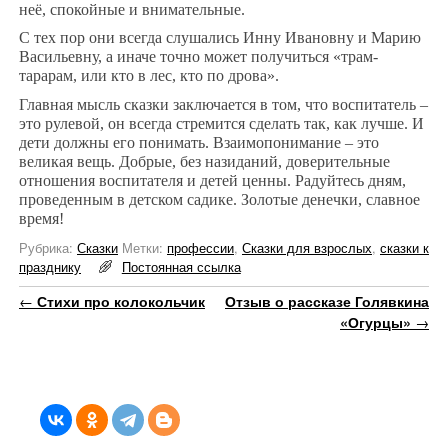
неё, спокойные и внимательные.
С тех пор они всегда слушались Инну Ивановну и Марию
Васильевну, а иначе точно может получиться «трам-
тарарам, или кто в лес, кто по дрова».
Главная мысль сказки заключается в том, что воспитатель –
это рулевой, он всегда стремится сделать так, как лучше. И
дети должны его понимать. Взаимопонимание – это
великая вещь. Добрые, без назиданий, доверительные
отношения воспитателя и детей ценны. Радуйтесь дням,
проведенным в детском садике. Золотые денечки, славное
время!
Рубрика:
Сказки
Метки:
профессии
,
Сказки для взрослых
,
сказки к
празднику
Постоянная ссылка
Навигация по записям
←
Стихи про колокольчик
Отзыв о рассказе Голявкина
«Огурцы»
→