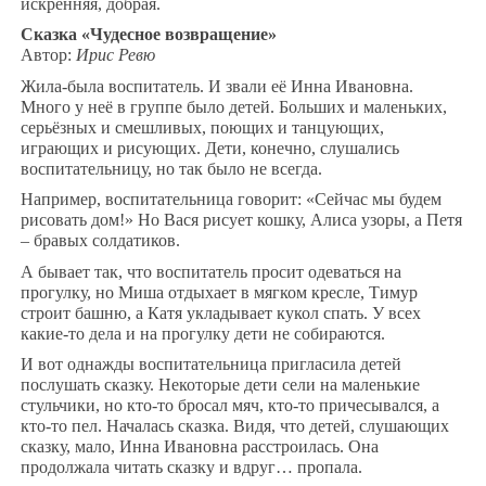
искренняя, добрая.
Сказка «Чудесное возвращение»
Автор:
Ирис Ревю
Жила-была воспитатель. И звали её Инна Ивановна.
Много у неё в группе было детей. Больших и маленьких,
серьёзных и смешливых, поющих и танцующих,
играющих и рисующих. Дети, конечно, слушались
воспитательницу, но так было не всегда.
Например, воспитательница говорит: «Сейчас мы будем
рисовать дом!» Но Вася рисует кошку, Алиса узоры, а Петя
– бравых солдатиков.
А бывает так, что воспитатель просит одеваться на
прогулку, но Миша отдыхает в мягком кресле, Тимур
строит башню, а Катя укладывает кукол спать. У всех
какие-то дела и на прогулку дети не собираются.
И вот однажды воспитательница пригласила детей
послушать сказку. Некоторые дети сели на маленькие
стульчики, но кто-то бросал мяч, кто-то причесывался, а
кто-то пел. Началась сказка. Видя, что детей, слушающих
сказку, мало, Инна Ивановна расстроилась. Она
продолжала читать сказку и вдруг… пропала.