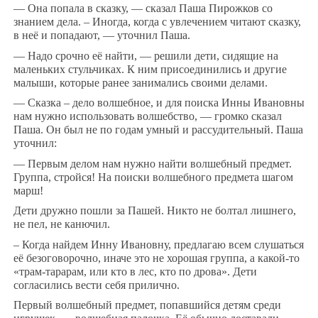
— Она попала в сказку, — сказал Паша Пирожков со
знанием дела. – Иногда, когда с увлечением читают сказку,
в неё и попадают, — уточнил Паша.
— Надо срочно её найти, — решили дети, сидящие на
маленьких стульчиках. К ним присоединились и другие
малыши, которые ранее занимались своими делами.
— Сказка – дело волшебное, и для поиска Инны Ивановны
нам нужно использовать волшебство, — громко сказал
Паша. Он был не по годам умный и рассудительный. Паша
уточнил:
— Первым делом нам нужно найти волшебный предмет.
Группа, стройся! На поиски волшебного предмета шагом
марш!
Дети дружно пошли за Пашей. Никто не болтал лишнего,
не пел, не канючил.
– Когда найдем Инну Ивановну, предлагаю всем слушаться
её безоговорочно, иначе это не хорошая группа, а какой-то
«трам-тарарам, или кто в лес, кто по дрова». Дети
согласились вести себя прилично.
Первый волшебный предмет, попавшийся детям среди