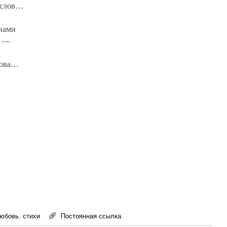
 слов…
нами
, —
лова…
юбовь
,
стихи
Постоянная ссылка