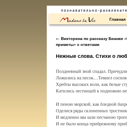
Перейти к основному содержимому
Перейти к дополнительному содержимому
Главная
Навигация по записям
←
Викторина по рассказу Бианки 
приметы» с ответами
Нежные слова. Стихи о лю
Полдневный зной спадал. Причудл
Ложились на песок…Темнел сосно
Хребты высоких волн, как белые ст
Катились лестницей к подножию н
И пеною морской, как бледной бах
Оделися ряды склоненных тростник
И медленно мы шли песчаною троп
И не было конца прибрежному при