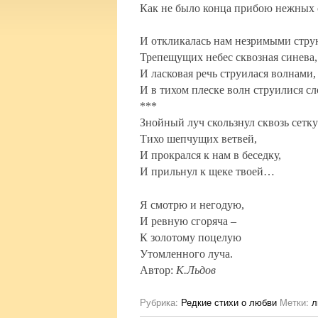
Как не было конца прибою нежных
И откликалась нам незримыми стру
Трепещущих небес сквозная синева
И ласковая речь струилася волнами,
И в тихом плеске волн струилися с
***
Знойный луч скользнул сквозь сетку
Тихо шепчущих ветвей,
И прокрался к нам в беседку,
И прильнул к щеке твоей…
Я смотрю и негодую,
И ревную сгоряча –
К золотому поцелую
Утомленного луча.
Автор:
К.Льдов
Рубрика:
Редкие стихи о любви
Метки:
л