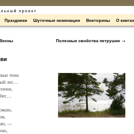
Праздники
Шуточные номинации
Викторины
О книга
«Весны
Полезные свойства петрушки
→
бви
ивые тени
вый лес…
упени,
ебес…
ромою,
ов,
ою, —
бою,