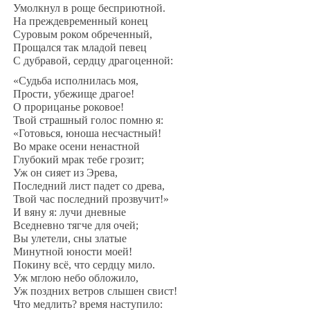
Умолкнул в роще бесприютной.
На преждевременный конец
Суровым роком обреченный,
Прощался так младой певец
С дубравой, сердцу драгоценной:
«Судьба исполнилась моя,
Прости, убежище драгое!
О прорицанье роковое!
Твой страшный голос помню я:
«Готовься, юноша несчастный!
Во мраке осени ненастной
Глубокий мрак тебе грозит;
Уж он сияет из Эрева,
Последний лист падет со древа,
Твой час последний прозвучит!»
И вяну я: лучи дневные
Вседневно тягче для очей;
Вы улетели, сны златые
Минутной юности моей!
Покину всё, что сердцу мило.
Уж мглою небо обложило,
Уж поздних ветров слышен свист!
Что медлить? время наступило: