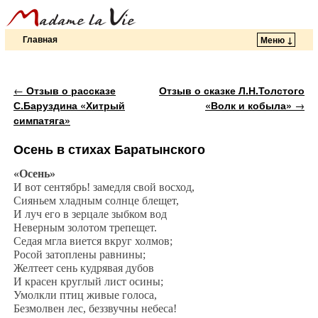
Главная
Меню ↓
Перейти к основному содержимому
Перейти к дополнительному содержимому
Навигация по записям
←
Отзыв о рассказе
Отзыв о сказке Л.Н.Толстого
С.Баруздина «Хитрый
«Волк и кобыла»
→
симпатяга»
Осень в стихах Баратынского
«Осень»
И вот сентябрь! замедля свой восход,
‎Сияньем хладным солнце блещет,
И луч его в зерцале зыбком вод
‎Неверным золотом трепещет.
Седая мгла виется вкруг холмов;
‎Росой затоплены равнины;
Желтеет сень кудрявая дубов
‎И красен круглый лист осины;
Умолкли птиц живые голоса,
Безмолвен лес, беззвучны небеса!