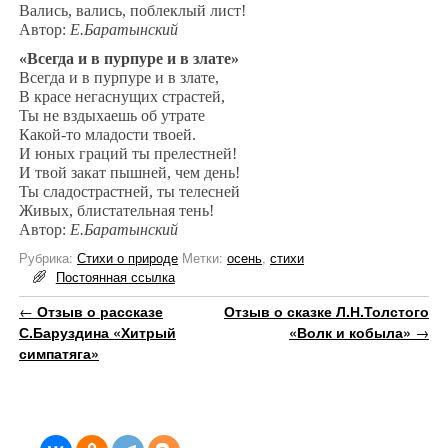
Вались, вались, поблеклый лист!
Автор:
Е.Баратынский
«Всегда и в пурпуре и в злате»
Всегда и в пурпуре и в злате,
В красе негаснущих страстей,
Ты не вздыхаешь об утрате
Какой-то младости твоей.
И юных граций ты прелестней!
И твой закат пышней, чем день!
Ты сладострастней, ты телесней
Живых, блистательная тень!
Автор:
Е.Баратынский
Рубрика:
Стихи о природе
Метки:
осень
,
стихи
Постоянная ссылка
Навигация по записям
←
Отзыв о рассказе
Отзыв о сказке Л.Н.Толстого
С.Баруздина «Хитрый
«Волк и кобыла»
→
симпатяга»