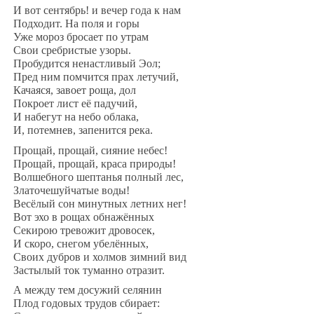
И вот сентябрь! и вечер года к нам
‎Подходит. На поля и горы
Уже мороз бросает по утрам
‎Свои сребристые узоры.
Пробудится ненастливый Эол;
‎Пред ним помчится прах летучий,
Качаяся, завоет роща, дол
‎Покроет лист её падучий,
И набегут на небо облака,
И, потемнев, запенится река.
Прощай, прощай, сияние небес!
‎Прощай, прощай, краса природы!
Волшебного шептанья полный лес,
‎Златочешуйчатые воды!
Весёлый сон минутных летних нег!
‎Вот эхо в рощах обнажённых
Секирою тревожит дровосек,
‎И скоро, снегом убелённых,
Своих дубров и холмов зимний вид
Застылый ток туманно отразит.
А между тем досужий селянин
‎Плод годовых трудов сбирает: