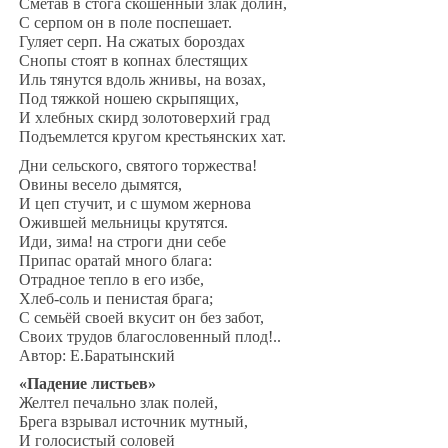
Сметав в стога скошенный злак долин,
‎С серпом он в поле поспешает.
Гуляет серп. На сжатых бороздах
‎Снопы стоят в копнах блестящих
Иль тянутся вдоль жнивы, на возах,
‎Под тяжкой ношею скрыпящих,
И хлебных скирд золотоверхий град
Подъемлется кругом крестьянских хат.
Дни сельского, святого торжества!
‎Овины весело дымятся,
И цеп стучит, и с шумом жернова
‎Ожившей мельницы крутятся.
Иди, зима! на строги дни себе
‎Припас оратай много блага:
Отрадное тепло в его избе,
‎Хлеб-соль и пенистая брага;
С семьёй своей вкусит он без забот,
Своих трудов благословенный плод!..
Автор: Е.Баратынский
«Падение листьев»
Желтел печально злак полей,
Брега взрывал источник мутный,
И голосистый соловей