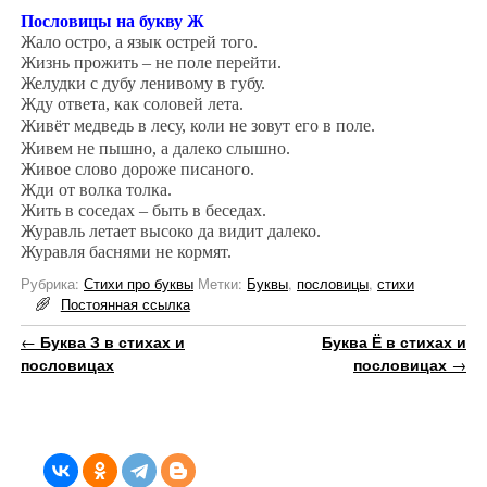
Пословицы на букву Ж
Жало остро, а язык острей того.
Жизнь прожить – не поле перейти.
Желудки с дубу ленивому в губу.
Жду ответа, как соловей лета.
Живёт медведь в лесу, коли не зовут его в поле.
Живем не пышно, а далеко слышно.
Живое слово дороже писаного.
Жди от волка толка.
Жить в соседах – быть в беседах.
Журавль летает высоко да видит далеко.
Журавля баснями не кормят.
Рубрика:
Стихи про буквы
Метки:
Буквы
,
пословицы
,
стихи
Постоянная ссылка
Навигация по записям
←
Буква З в стихах и
Буква Ё в стихах и
пословицах
пословицах
→