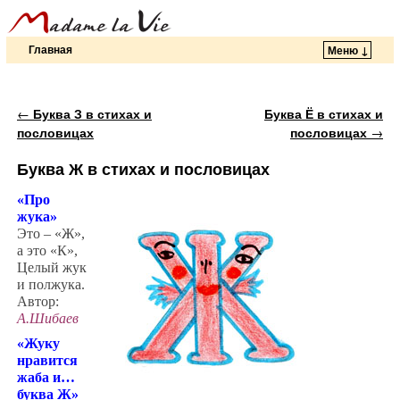
Главная
Меню ↓
Перейти к основному содержимому
Перейти к дополнительному содержимому
Навигация по записям
←
Буква З в стихах и
Буква Ё в стихах и
пословицах
пословицах
→
Буква Ж в стихах и пословицах
«Про
жука»
Это – «Ж»,
а это «К»,
Целый жук
и полжука.
Автор:
А.Шибаев
«Жуку
нравится
жаба и…
буква Ж»