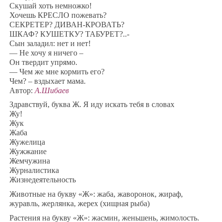
Скушай хоть немножко!
Хочешь КРЕСЛО пожевать?
СЕКРЕТЕР? ДИВАН-КРОВАТЬ?
ШКАФ? КУШЕТКУ? ТАБУРЕТ?..-
Сын заладил: нет и нет!
— Не хочу я ничего –
Он твердит упрямо.
— Чем же мне кормить его?
Чем? – вздыхает мама.
Автор:
А.Шибаев
Здравствуй, буква Ж. Я иду искать тебя в словах
Жу!
Жук
Жаба
Жужелица
Жужжание
Жемчужина
Журналистика
Жизнедеятельность
Животные на букву «Ж»: жаба, жаворонок, жираф,
журавль, жерлянка, жерех (хищная рыба)
Растения на букву «Ж»: жасмин, женьшень, жимолость.