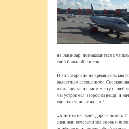
на Занзибар, познакомиться с чайкам
свой большой список.
И вот, забросив на время дела, мы г
радостным свершениям. Сверкающая
птица доставит нас к месту нашей 
мы устроимся, забросим вещи, и на
удовольствие от жизни!..
..А потом нас ждет дорога домой. И
зимними вечерами мы вновь и внов
оцифровывать видео, обрабатывать