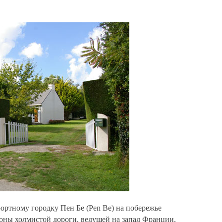
ортному городку Пен Бе (Pen Be) на побережье
роны холмистой дороги, ведущей на запад Франции,