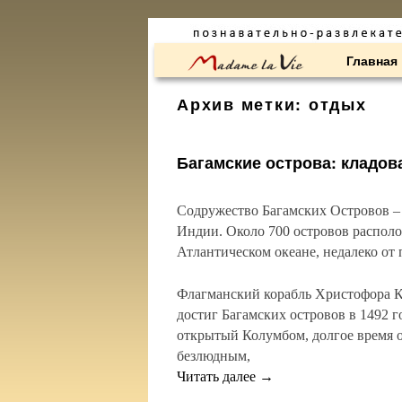
Перейти к основному содержимому
Перейти к дополнительному содержимому
Главная
Архив метки:
отдых
Багамские острова: кладов
Содружество Багамских Островов – 
Индии. Около 700 островов распол
Атлантическом океане, недалеко от
Флагманский корабль Христофора 
достиг Багамских островов в 1492 го
открытый Колумбом, долгое время о
безлюдным,
Читать далее
→