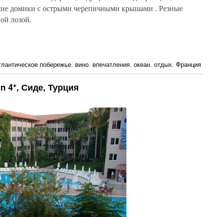
шие домики с острыми черепичными крышами . Резные
ой лозой.
тлантическое побережье
,
вино
,
впечатления
,
океан
,
отдых
,
Франция
n 4*, Сиде, Турция