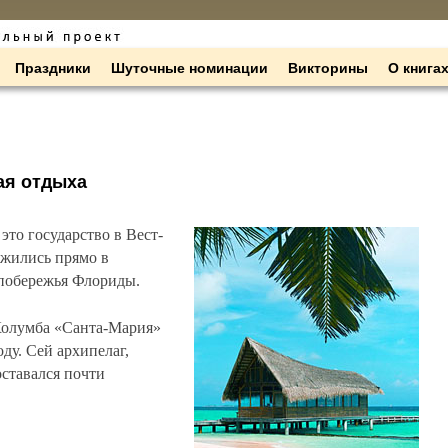
Праздники
Шуточные номинации
Викторины
О книга
ая отдыха
это государство в Вест-
ожились прямо в
 побережья Флориды.
Колумба «Санта-Мария»
ду. Сей архипелаг,
ставался почти