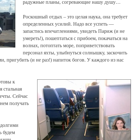
радужные планы, согревающие нашу душу…
Роскошный отдых – это целая наука, она требует
определенных усилий. Надо все успеть —
запастись впечатлениями, увидеть Париж (и не
умереть!), пошептаться с прибоем, покачаться на
волнах, потоптать море, поприветствовать
персонал яхты, улыбнуться солнышку, заскочить
и, пригубить (и не раз!) напиток богов. У каждого из нас
отовы к
 стальная
мечты. Сейчас
чнем получать
 долгими
ь будем
 наши