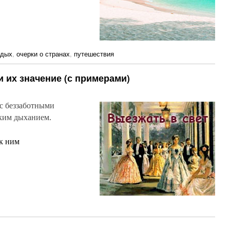
тдых
,
очерки о странах
,
путешествия
 их значение (с примерами)
с беззаботными
гким дыханием.
к ним