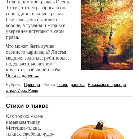
Тихо к нам прокралась Осень.
То тут, то там разбросала она
свои удивительные краски.
Светлый день становится
короче, а туманы и мгла всё
увереннее вступают в свои
права.
Что может быть лучше
осеннего карнавала? Листья
медные, золотые, рубиновые,
подхваченные ветром,
кружатся, забыв обо всём.
Читать далее
→
Рубрика:
Природа
|
Метки:
осень
,
рассказ
,
Рассказы о природе
,
стихи Ирис Ревю
Стихи о тыкве
Как только мы не
называем тыкву.
Матушка-тыква,
тыква-лежебока, чудо-