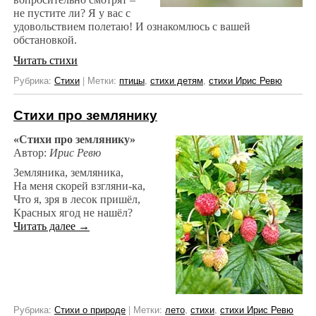
не пустите ли? Я у вас с
удовольствием полетаю! И ознакомлюсь с вашей
обстановкой.
Читать стихи
Рубрика:
Стихи
|
Метки:
птицы
,
стихи детям
,
стихи Ирис Ревю
Стихи про землянику
«Стихи про землянику»
Автор:
Ирис Ревю
Земляника, земляника,
На меня скорей взгляни-ка,
Что я, зря в лесок пришёл,
Красных ягод не нашёл?
Читать далее
→
Рубрика:
Стихи о природе
|
Метки:
лето
,
стихи
,
стихи Ирис Ревю