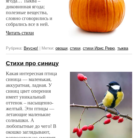
ягода… Тыква –
диковинная ягода;
полезные вещества,
словно сговорились и
собрались все в ней.
Читать стихи
Рубрика:
Вкусно!
|
Метки:
овощи
,
стихи
,
стихи Ирис Ревю
,
тыква
Стихи про синицу
Какая интересная птица
синица — маленькая,
аккуратная, ладная. У
синиц цвет оперения
имеет уникальный
оттенок – насыщенно-
желтый. Эти птицы —
летающие маленькие
солнышки. А
любопытные до чего! В
окошко заглядывают,
вопросительно смотрят –