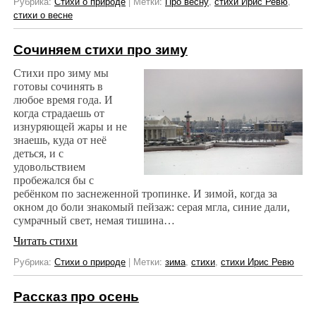
Рубрика:
Стихи о природе
|
Метки:
Про весну
,
стихи Ирис Ревю
,
стихи о весне
Сочиняем стихи про зиму
Стихи про зиму мы
готовы сочинять в
любое время года. И
когда страдаешь от
изнуряющей жары и не
знаешь, куда от неё
деться, и с
удовольствием
пробежался бы с
ребёнком по заснеженной тропинке. И зимой, когда за
окном до боли знакомый пейзаж: серая мгла, синие дали,
сумрачный свет, немая тишина…
Читать стихи
Рубрика:
Стихи о природе
|
Метки:
зима
,
стихи
,
стихи Ирис Ревю
Рассказ про осень