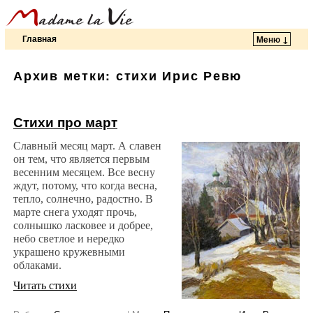
Главная
Меню ↓
Перейти к основному содержимому
Перейти к дополнительному содержимому
Архив метки:
стихи Ирис Ревю
Стихи про март
Славный месяц март. А славен
он тем, что является первым
весенним месяцем. Все весну
ждут, потому, что когда весна,
тепло, солнечно, радостно. В
марте снега уходят прочь,
солнышко ласковее и добрее,
небо светлое и нередко
украшено кружевными
облаками.
Читать стихи