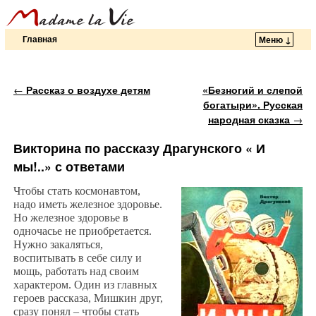
Главная
Меню ↓
Перейти к основному содержимому
Перейти к дополнительному содержимому
Навигация по записям
←
Рассказ о воздухе детям
«Безногий и слепой
богатыри». Русская
народная сказка
→
Викторина по рассказу Драгунского « И
мы!..» с ответами
Чтобы стать космонавтом,
надо иметь железное здоровье.
Но железное здоровье в
одночасье не приобретается.
Нужно закаляться,
воспитывать в себе силу и
мощь, работать над своим
характером. Один из главных
героев рассказа, Мишкин друг,
сразу понял – чтобы стать