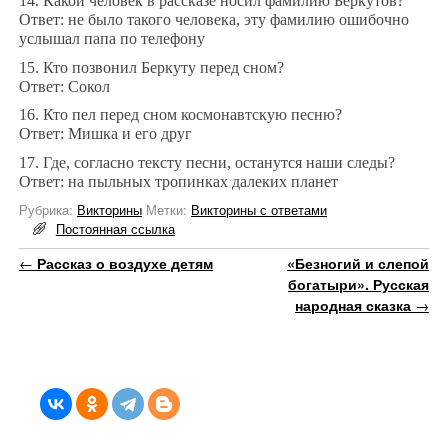
14. Какой человек в рассказе носил фамилию Беркутов?
Ответ: не было такого человека, эту фамилию ошибочно
услышал папа по телефону
15. Кто позвонил Беркуту перед сном?
Ответ: Сокол
16. Кто пел перед сном космонавтскую песню?
Ответ: Мишка и его друг
17. Где, согласно тексту песни, останутся наши следы?
Ответ: на пыльных тропинках далеких планет
Рубрика:
Викторины
Метки:
Викторины с ответами
Постоянная ссылка
Навигация по записям
←
Рассказ о воздухе детям
«Безногий и слепой
богатыри». Русская
народная сказка
→