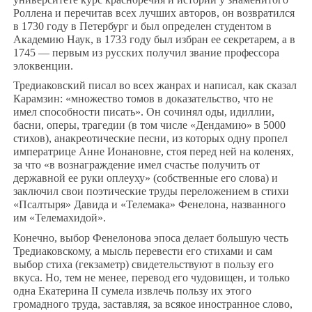
Роллена и перечитав всех лучших авторов, он возвратился
в 1730 году в Петербург и был определен студентом в
Академию Наук, в 1733 году был избран ее секретарем, а в
1745 — первым из русских получил звание профессора
элоквенции.
Тредиаковский писал во всех жанрах и написал, как сказал
Карамзин: «множество томов в доказательство, что не
имел способности писать». Он сочинял оды, идиллии,
басни, оперы, трагедии (в том числе «Дендамию» в 5000
стихов), анакреотические песни, из которых одну пропел
императрице Анне Ионановне, стоя перед ней на коленях,
за что «в вознаграждение имел счастье получить от
державной ее руки оплеуху» (собственные его слова) и
заключил свои поэтические труды переложением в стихи
«Псалтыря» Давида и «Телемака» Фенелона, названного
им «Телемахидой».
Конечно, выбор Фенелонова эпоса делает большую честь
Тредиаковскому, а мысль перевести его стихами и сам
выбор стиха (гекзаметр) свидетельствуют в пользу его
вкуса. Но, тем не менее, перевод его чудовищен, и только
одна Екатерина II сумела извлечь пользу их этого
громадного труда, заставляя, за всякое иностранное слово,