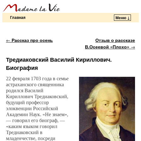
Главная
Меню ↓
Перейти к основному содержимому
Перейти к дополнительному содержимому
Навигация по записям
←
Рассказ про осень
Отзыв о рассказе
В.Осеевой «Плохо»
→
Тредиаковский Василий Кириллович.
Биография
22 февраля 1703 года в семье
астраханского священника
родился Василий
Кириллович Тредиаковский,
будущий профессор
элоквенции Российской
Академии Наук. «Не знаем»,
— говорил его биограф, —
«каким языком говорил
Тредиаковский в
младенчестве, посреди