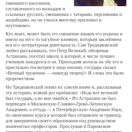
тамошнего населения,
составленного из выходцев и
ссыльных русских, смешанных с татарами, персиянами и
индийцами, но он учился многому прилежно и
неутомимо».
Кто знает, может быть это смешение языков его родины и
имело на него то пагубное влияние, которым заклеймена
вся его литературная деятельность. Сам Тредиаковский
любил рассказывать, что Петр Великий, обозревая
Астрахань, посетил школу, в которой, в числе лучших
учеников находился и он. Приподняв волосы на лбу его и
пристально посмотрев в лицо юноши, государь сказал:
«Вечный труженик — никогда творец!» И слова эти были
пророчеством.
Но Тредиаковский понял их совсем иначе и, рассказывая
эту историю, всякий раз прибавлял: «Ведь вот великий
был государь, а во мне ошибся.» Из Астрахани он был
переведен в Московскую Славяно-Греко-Латинскую
Академию, а оттуда — в Петербургскую Академию Наук,
по окончании курса в которой был отправлен за границу,
для завершения своего образования под руководством
знаменитых профессоров. Прослушав в Парижском
университете курс красноречия и истории у знаменитого