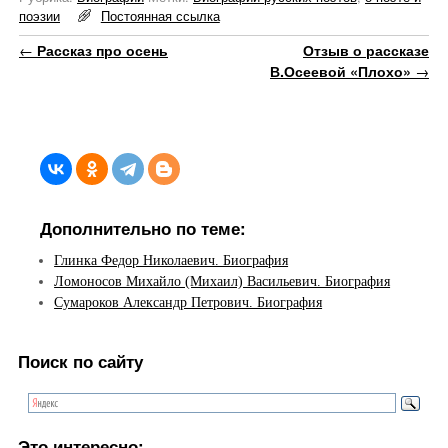
поэзии
Постоянная ссылка
Навигация по записям
←
Рассказ про осень
Отзыв о рассказе
В.Осеевой «Плохо»
→
Дополнительно по теме:
Глинка Федор Николаевич. Биография
Ломоносов Михайло (Михаил) Васильевич. Биография
Сумароков Александр Петрович. Биография
Поиск по сайту
Это интересно: