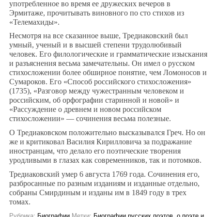
употребленное во время ее дружеских вечеров в
Эрмитаже, прочитывать виновного по сто стихов из
«Телемахиды».
Несмотря на все сказанное выше, Тредиаковский был
умный, ученый и в высшей степени трудолюбивый
человек. Его филологические и грамматические изыскания
и разъяснения весьма замечательны. Он имел о русском
стихосложении более обширное понятие, чем Ломоносов и
Сумароков. Его «Способ российского стихосложения»
(1735), «Разговор между чужестранным человеком и
российским, об орфографии старинной и новой» и
«Рассуждение о древнем и новом российском
стихосложении» — сочинения весьма полезные.
О Тредиаковском положительно высказывался Греч. Но он
же и критиковал Василия Кирилловича за подражание
иностранцам, что делало его поэтические творения
уродливыми в глазах как современников, так и потомков.
Тредиаковский умер 6 августа 1769 года. Сочинения его,
разбросанные по разным изданиям и изданные отдельно,
собраны Смирдиным и изданы им в 1849 году в трех
томах.
Рубрика:
Биографии
Метки:
Биографии русских поэтов
,
о поэте и