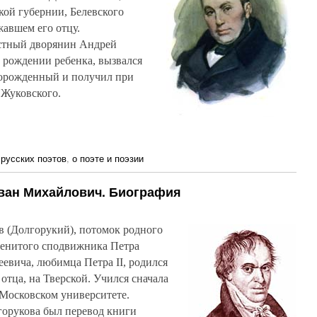
ской губернии, Белевского
жавшем его отцу.
стный дворянин Андрей
 рождении ребенка, вызвался
ворожденный и получил при
Жуковского.
русских поэтов
,
о поэте и поэзии
Иван Михайлович. Биография
 (Долгорукий), потомок родного
менитого сподвижника Петра
еевича, любимца Петра II, родился
 отца, на Тверской. Учился сначала
в Московском университете.
орукова был перевод книги