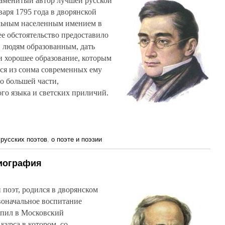
наменитый автор лучшей русской
варя 1795 года в дворянской
ельным населенным имением в
е обстоятельство предоставило
 людям образованным, дать
и хорошее образование, которым
лся из сонма современных ему
о большей части,
го языка и светских приличий.
русских поэтов
,
о поэте и поэзии
иография
поэт, родился в дворянском
рвоначальное воспитание
тупил в Московский
курса в котором, со