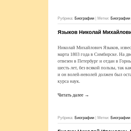
Рубрика:
Биографии
|
Метки:
Биографии 
Языков Николай Михайлов
Николай Михайлович Языков, извес
марта 1803 года в Симбирске. На д
отвезен в Петербург и отдан в Горн
шесть лет, без всякой пользы, так ка
и он волей-неволей должен был оста
курса наук.
Читать далее
→
Рубрика:
Биографии
|
Метки:
Биографии 