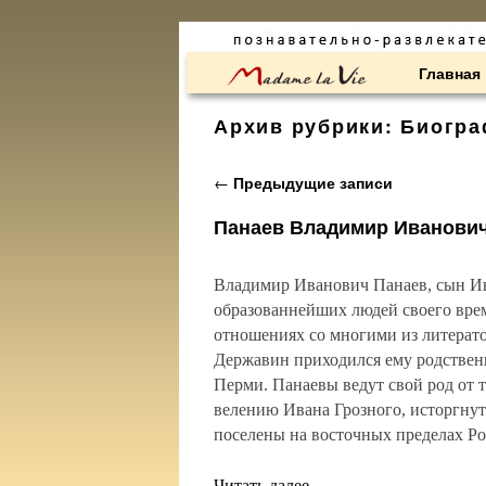
Перейти к основному содержимому
Перейти к дополнительному содержимому
Главная
Архив рубрики:
Биогра
Навигация по записям
←
Предыдущие записи
Панаев Владимир Иванович
Владимир Иванович Панаев, сын Ив
образованнейших людей своего вре
отношениях со многими из литерато
Державин приходился ему родственн
Перми. Панаевы ведут свой род от т
велению Ивана Грозного, исторгнут
поселены на восточных пределах Ро
Читать далее
→