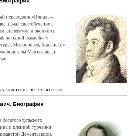
 Биография
ый переводчик «Илиады»,
ве, начал свое обучение в
ом коллегиуме и окончил в
дя на одной скамейке с
ратуры, Милоновым, Кошанским
руководством Мерзлякова, с
тью.
русских поэтов
,
о поэте и поэзии
вич. Биография
 богатого тульского
ина и пленной турчанки
лизаветой Дементьевной,