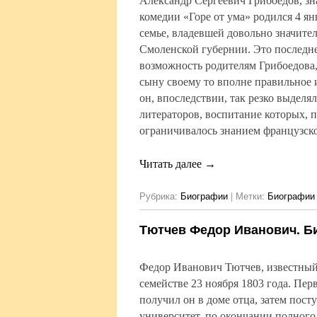
Александр Сергеевич Грибоедов, з
комедии «Горе от ума» родился 4 ян
семье, владевшей довольно значит
Смоленской губернии. Это последне
возможность родителям Грибоедова,
сыну своему то вполне правильное 
он, впоследствии, так резко выделя
литераторов, воспитание которых, п
ограничивалось знанием французско
Читать далее
→
Рубрика:
Биографии
|
Метки:
Биографии 
Тютчев Федор Иванович. Б
Федор Иванович Тютчев, известный 
семействе 23 ноября 1803 года. Пе
получил он в доме отца, затем пос
университет, по окончании полного 