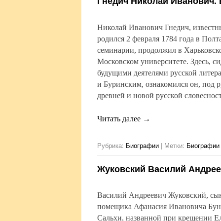
Гнедич Николай Иванович.
Николай Иванович Гнедич, известн
родился 2 февраля 1784 года в Полта
семинарии, продолжил в Харьковск
Московском университете. Здесь, си
будущими деятелями русской лите
и Буринским, ознакомился он, под 
древней и новой русской словеснос
Читать далее
→
Рубрика:
Биографии
|
Метки:
Биографии 
Жуковский Василий Андрее
Василий Андреевич Жуковский, сын
помещика Афанасия Ивановича Бун
Сальхи, названной при крещении Е