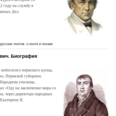
2 году на службу в
анных Дел.
русских поэтов
,
о поэте и поэзии
вич. Биография
небогатого пермского купца,
ово, Пермской губернии.
 Народном училище,
ал «Оду на заключение мира со
на, через директора народных
Екатерине II.