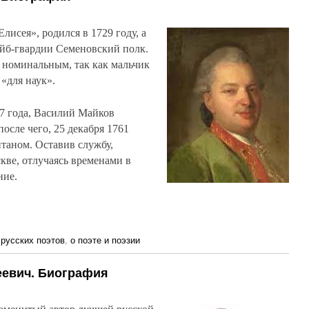
исея», родился в 1729 году, а
лейб-гвардии Семеновский полк.
 номинальным, так как мальчик
 «для наук».
7 года, Василий Майков
после чего, 25 декабря 1761
итаном. Оставив службу,
ве, отлучаясь временами в
ние.
русских поэтов
,
о поэте и поэзии
еевич. Биография