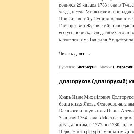
родился 29 января 1783 года в Туль
уезда, в селе Мишенском, принадле
Проживавший у Бунина мелкопоме
Григорьевич Жуковский, проведав о
его усыновить, вследствие чего но
крещении имя Василия Андреевича 
Читать далее
→
Рубрика:
Биографии
|
Метки:
Биографии 
Долгоруков (Долгорукий) 
Князь Иван Михайлович Долгоруков
брата князя Якова Федоровича, зна
Великого и внук князя Ивана Алекс
7 апреля 1764 года в Москве, в доме
дома, а потом, с 1777 по 1780 год, 
Первым литературным опытом Долг