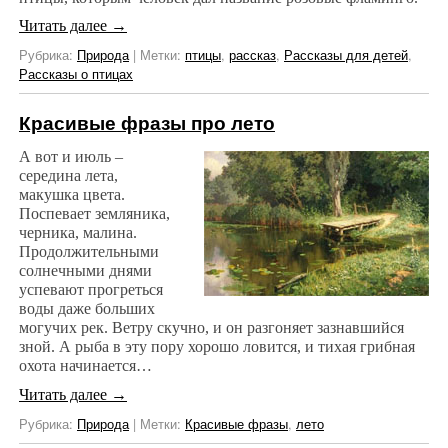
Читать далее
→
Рубрика:
Природа
|
Метки:
птицы
,
рассказ
,
Рассказы для детей
,
Рассказы о птицах
Красивые фразы про лето
А вот и июль –
середина лета,
макушка цвета.
Поспевает земляника,
черника, малина.
Продолжительными
солнечными днями
успевают прогреться
воды даже больших
могучих рек. Ветру скучно, и он разгоняет зазнавшийся
зной. А рыба в эту пору хорошо ловится, и тихая грибная
охота начинается…
Читать далее
→
Рубрика:
Природа
|
Метки:
Красивые фразы
,
лето