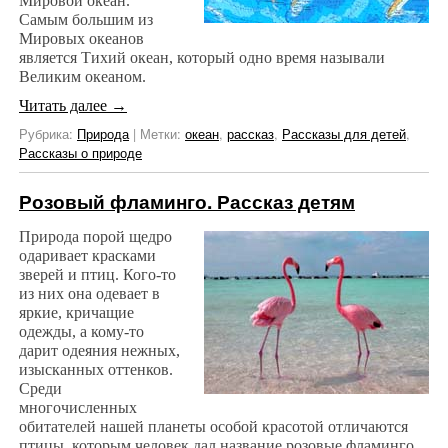
Мировой океан.
Самым большим из
Мировых океанов
является Тихий океан, который одно время называли
Великим океаном.
Читать далее
→
Рубрика:
Природа
|
Метки:
океан
,
рассказ
,
Рассказы для детей
,
Рассказы о природе
Розовый фламинго. Рассказ детям
Природа порой щедро
одаривает красками
зверей и птиц. Кого-то
из них она одевает в
яркие, кричащие
одежды, а кому-то
дарит одеяния нежных,
изысканных оттенков.
Среди
многочисленных
обитателей нашей планеты особой красотой отличаются
птицы, которым человек дал название розовые фламинго.