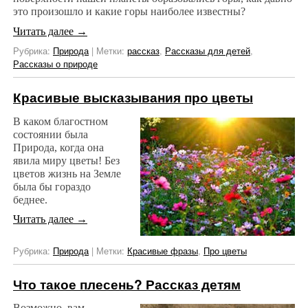
это произошло и какие горы наиболее известны?
Читать далее
→
Рубрика:
Природа
|
Метки:
рассказ
,
Рассказы для детей
,
Рассказы о природе
Красивые высказывания про цветы
В каком благостном
состоянии была
Природа, когда она
явила миру цветы! Без
цветов жизнь на Земле
была бы гораздо
беднее.
Читать далее
→
Рубрика:
Природа
|
Метки:
Красивые фразы
,
Про цветы
Что такое плесень? Рассказ детям
Возможно, вам