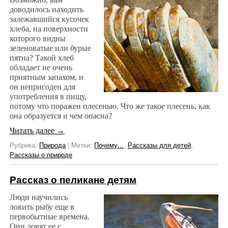
доводилось находить
залежавшийся кусочек
хлеба, на поверхности
которого видны
зеленоватые или бурые
пятна? Такой хлеб
обладает не очень
приятным запахом, и
он непригоден для
употребления в пищу,
потому что поражен плесенью. Что же такое плесень, как
она образуется и чем опасна?
Читать далее
→
Рубрика:
Природа
|
Метки:
Почему...
,
Рассказы для детей
,
Рассказы о природе
Рассказ о пеликане детям
Люди научились
ловить рыбу еще в
первобытные времена.
Они ловят ее с