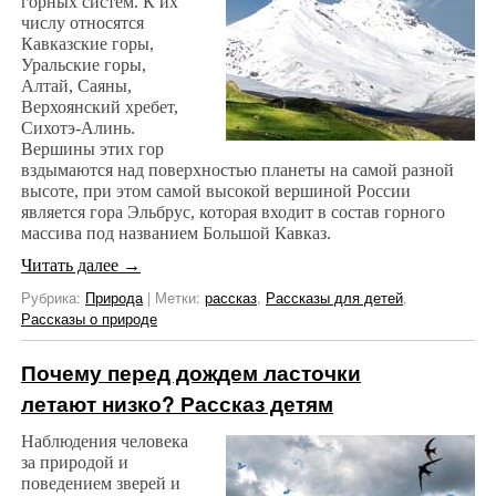
горных систем. К их
числу относятся
Кавказские горы,
Уральские горы,
Алтай, Саяны,
Верхоянский хребет,
Сихотэ-Алинь.
Вершины этих гор
вздымаются над поверхностью планеты на самой разной
высоте, при этом самой высокой вершиной России
является гора Эльбрус, которая входит в состав горного
массива под названием Большой Кавказ.
Читать далее
→
Рубрика:
Природа
|
Метки:
рассказ
,
Рассказы для детей
,
Рассказы о природе
Почему перед дождем ласточки
летают низко? Рассказ детям
Наблюдения человека
за природой и
поведением зверей и