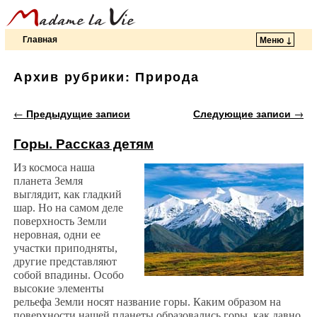
Главная
Меню ↓
Перейти к основному содержимому
Перейти к дополнительному содержимому
Архив рубрики:
Природа
Навигация по записям
←
Предыдущие записи
Следующие записи
→
Горы. Рассказ детям
Из космоса наша
планета Земля
выглядит, как гладкий
шар. Но на самом деле
поверхность Земли
неровная, одни ее
участки приподняты,
другие представляют
собой впадины. Особо
высокие элементы
рельефа Земли носят название горы. Каким образом на
поверхности нашей планеты образовались горы, как давно