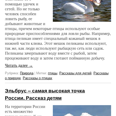
помощью удочек и
сетей. Но не только
человек способен
ловить рыбу, ее
добывают животные и
птицы, причем некоторые птицы используют особые
природные приспособлениями для ловли рыбы. Например,
птица пеликан имеет специальный кожаный мешок в
нижней части клюва. Этот мешок пеликаны используют,
так же, как люди используют рыбацкую сеть или садок.
Пеликаны зачерпывают воду вместе с рыбой, затем
процеживают воду и затем глотают пойманную добычу.
Читать далее
→
Рубрика:
Природа
|
Метки:
птицы
,
Рассказы для детей
,
Рассказы
о природе
,
Рассказы о птицах
Эльбрус – самая высокая точка
России. Рассказ детям
На территории России
есть множество