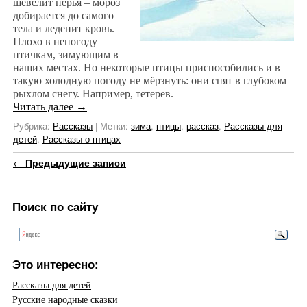
шевелит перья – мороз
добирается до самого
тела и леденит кровь.
Плохо в непогоду
птичкам, зимующим в
наших местах. Но некоторые птицы приспособились и в
такую холодную погоду не мёрзнуть: они спят в глубоком
рыхлом снегу. Например, тетерев.
Читать далее
→
Рубрика:
Рассказы
|
Метки:
зима
,
птицы
,
рассказ
,
Рассказы для
детей
,
Рассказы о птицах
Навигация по записям
←
Предыдущие записи
Поиск по сайту
Это интересно:
Рассказы для детей
Русские народные сказки