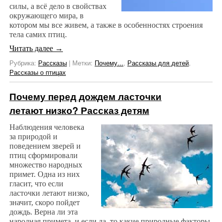
силы, а всё дело в свойствах
окружающего мира, в
котором мы все живем, а также в особенностях строения
тела самих птиц.
Читать далее
→
Рубрика:
Рассказы
|
Метки:
Почему...
,
Рассказы для детей
,
Рассказы о птицах
Почему перед дождем ласточки
летают низко? Рассказ детям
Наблюдения человека
за природой и
поведением зверей и
птиц сформировали
множество народных
примет. Одна из них
гласит, что если
ласточки летают низко,
значит, скоро пойдет
дождь. Верна ли эта
народная примета, и если да, то какие природные факторы