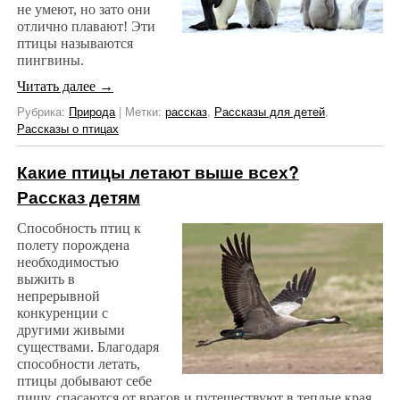
не умеют, но зато они
отлично плавают! Эти
птицы называются
пингвины.
Читать далее
→
Рубрика:
Природа
|
Метки:
рассказ
,
Рассказы для детей
,
Рассказы о птицах
Какие птицы летают выше всех?
Рассказ детям
Способность птиц к
полету порождена
необходимостью
выжить в
непрерывной
конкуренции с
другими живыми
существами. Благодаря
способности летать,
птицы добывают себе
пищу, спасаются от врагов и путешествуют в теплые края,