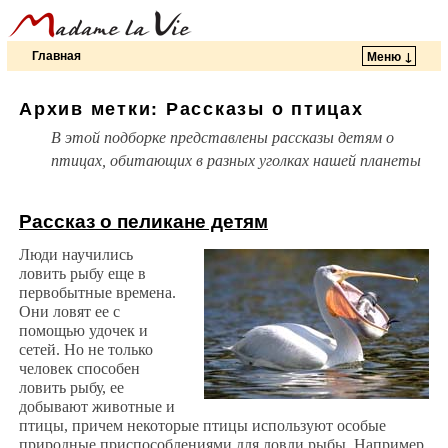
Главная
Меню ↓
Перейти к основному содержимому
Перейти к дополнительному содержимому
Архив метки:
Рассказы о птицах
В этой подборке представлены рассказы детям о
птицах, обитающих в разных уголках нашей планеты
Рассказ о пеликане детям
Люди научились
ловить рыбу еще в
первобытные времена.
Они ловят ее с
помощью удочек и
сетей. Но не только
человек способен
ловить рыбу, ее
добывают животные и
птицы, причем некоторые птицы используют особые
природные приспособлениями для ловли рыбы. Например,