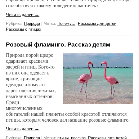
способствуют такому поведению ласточек?
Читать далее
→
Рубрика:
Природа
|
Метки:
Почему...
,
Рассказы для детей
,
Рассказы о птицах
Розовый фламинго. Рассказ детям
Природа порой щедро
одаривает красками
зверей и птиц. Кого-то
из них она одевает в
яркие, кричащие
одежды, а кому-то
дарит одеяния нежных,
изысканных оттенков.
Среди
многочисленных
обитателей нашей планеты особой красотой отличаются
птицы, которым человек дал название розовые фламинго.
Читать далее
→
Рубрика:
Природа
|
Метки:
птицы
,
рассказ
,
Рассказы для детей
,