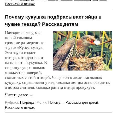
Рассказы о птицах
Почему кукушка подбрасывает яйца в
чужие гнезда? Рассказ детям
Находясь в лесу, мы
порой слышим
громкие размеренные
звуки: «Ку-ку, ку-ку».
Эти звуки издает
птица, которую так и
называют – кукушка. В
старину существовало
множество поверий,
связанных с этой птицей. Чаще всего люди, заслышав
кукушку, спрашивали у нее, сколько лет им осталось жить,
а потом считали, сколько раз эта птица прокукует.
Читать далее
→
Рубрика:
Природа
|
Метки:
Почему...
,
Рассказы для детей
,
Рассказы о птицах