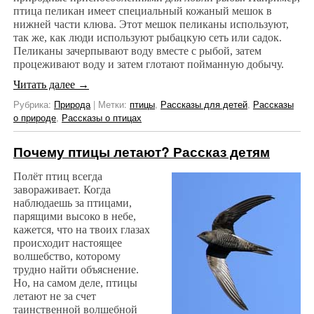
птица пеликан имеет специальный кожаный мешок в
нижней части клюва. Этот мешок пеликаны используют,
так же, как люди используют рыбацкую сеть или садок.
Пеликаны зачерпывают воду вместе с рыбой, затем
процеживают воду и затем глотают пойманную добычу.
Читать далее
→
Рубрика:
Природа
|
Метки:
птицы
,
Рассказы для детей
,
Рассказы
о природе
,
Рассказы о птицах
Почему птицы летают? Рассказ детям
Полёт птиц всегда
завораживает. Когда
наблюдаешь за птицами,
парящими высоко в небе,
кажется, что на твоих глазах
происходит настоящее
волшебство, которому
трудно найти объяснение.
Но, на самом деле, птицы
летают не за счет
таинственной волшебной